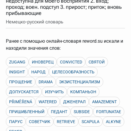
недоступна для моего восприятия 2. вход;
нужно будет нажать на кнопку "Найти".
проход; воен. подступ 3. прирост; приток; вновь
Для более сложных случаев существует возможность
прибывающие
указывать несколько слов в запросе. Например, если
написать в строке запроса "Пушкин поэт" и нажать
Немецко-русский словарь
"Найти", выведутся все словарные статьи о поэте
Пушкине, но не о городе.
В сложных запросах тоже могут присутствовать
Ранее с помощью онлайн-словаря reword.su искали и
неизвестные буквы. Например, в кроссворде есть
слово "***м***ов", в задании "русский поэт 19 века".
находили значения слов:
Пишем в Reword первым словом "***м***ов", далее
через пробел "поэт". Получается "***м***ов поэт" (без
кавычек). Нажимаем "Найти" и получаем статью
ZUGANG
ИНОВЕРЕЦ
CONVICTED
СВЯТОЙ
"Лермонтов" и не только.
INSIGHT
НАРОД
ЦЕЛЕСООБРАЗНОСТЬ
Порядок словарей можно изменять, перетаскивая
словарь вверх или вниз за прямоугольник слева от
ПРОЩЕНИЕ
DRAMA
ЭКЗИСТЕНЦИАЛИЗМ
названия словаря. Также можно выключать ненужные
словари.
ДОПУСКАЕТСЯ
ИЗУЧИТЬ
КОМПАНЬОН
PŘIMĚŘENÁ
WATERED
ДЖЕНЕРАЛ
AMAZEMENT
ПРИШИБЛЕННЫЙ
ПЕДАНТ
SUBSIDE
FORTUNATAE
ПАРУС
СОВЕТЧИК
RETRIEVE
SCAPULA
ALKYNE