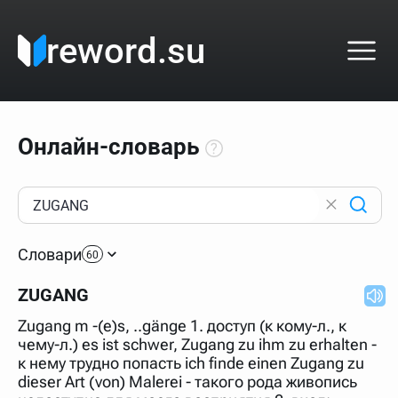
reword.su
Онлайн-словарь
Как пользоваться онлайн-словарём?
Прежде всего, начните вводить слово, значение
Словари
которого интересует. Система автоматически подберёт
60
варианты по начальным буквам и покажет их во
всплывающем меню. Если кликнуть по одному из
ZUGANG
вариантов, откроется страница со словарными
статьями.
Zugang m -(e)s, ..gänge 1. доступ (к кому-л., к
Если точное написание слова неизвестно (как в
чему-л.) es ist schwer, Zugang zu ihm zu erhalten -
кроссворде), неизвестную букву можно заменить
к нему трудно попасть ich finde einen Zugang zu
подстановочным знаком звёздочкой (*), а несколько
неизвестных букв — процентом (%). В этом случае меню
dieser Art (von) Malerei - такого рода живопись
с вариантами работать не будет, а после ввода запроса