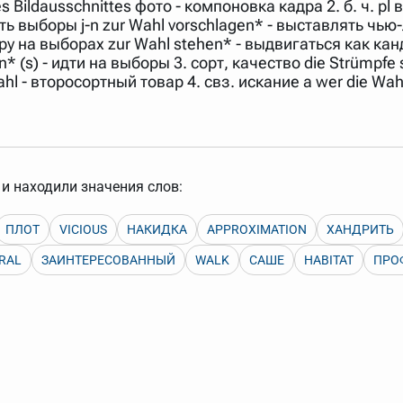
 Bildausschnittes фото - компоновка кадра 2. б. ч. pl
арь вверх или вниз за прямоугольник слева от названия словаря.
 выборы j-n zur Wahl vorschlagen* - выставлять чью-л
ру на выборах zur Wahl stehen* - выдвигаться как кан
s) - идти на выборы 3. сорт, качество die Strümpfe si
ahl - второсортный товар 4. свз. искание а wer die Wahl
и находили значения слов:
ПЛОТ
VICIOUS
НАКИДКА
APPROXIMATION
ХАНДРИТЬ
RAL
ЗАИНТЕРЕСОВАННЫЙ
WALK
САШЕ
HABITAT
ПРО