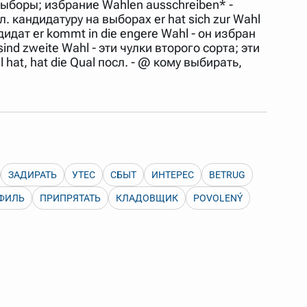
 выборы; избрание Wahlen ausschreiben* -
 Также можно выключать ненужные словари.
. кандидатуру на выборах er hat sich zur Wahl
дидат er kommt in die engere Wahl - он избран
nd zweite Wahl - эти чулки второго сорта; эти
 hat, hat die Qual посл. - @ кому выбирать,
ЗАДИРАТЬ
УТЕС
СБЫТ
ИНТЕРЕС
BETRUG
ФИЛЬ
ПРИПРЯТАТЬ
КЛАДОВЩИК
POVOLENÝ