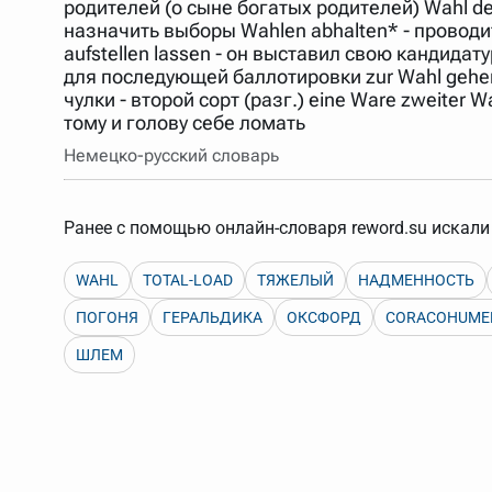
родителей (о сыне богатых родителей) Wahl des
Порядок словарей можно изменять, перетаскивая слов
назначить выборы Wahlen abhalten* - проводить
aufstellen lassen - он выставил свою кандидату
для последующей баллотировки zur Wahl gehen* (
чулки - второй сорт (разг.) eine Ware zweiter W
тому и голову себе ломать
Немецко-русский словарь
Ранее с помощью онлайн-словаря reword.su искали 
WAHL
TOTAL-LOAD
ТЯЖЕЛЫЙ
НАДМЕННОСТЬ
ПОГОНЯ
ГЕРАЛЬДИКА
ОКСФОРД
CORACOHUME
ШЛЕМ