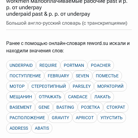
workmen малооплачиваемые рабочие past и p.
нужно будет нажать на кнопку "Найти".
p. от underpay
Для более сложных случаев существует возможность
underpaid past & p. p. от underpay
указывать несколько слов в запросе. Например, если
написать в строке запроса "Пушкин поэт" и нажать
Большой англо-русский словарь (с транскрипциями)
"Найти", выведутся все словарные статьи о поэте
Пушкине, но не о городе.
В сложных запросах тоже могут присутствовать
Ранее с помощью онлайн-словаря reword.su искали и
неизвестные буквы. Например, в кроссворде есть
слово "***м***ов", в задании "русский поэт 19 века".
находили значения слов:
Пишем в Reword первым словом "***м***ов", далее
через пробел "поэт". Получается "***м***ов поэт" (без
кавычек). Нажимаем "Найти" и получаем статью
UNDERPAID
REQUIRE
PORTMAN
POACHER
"Лермонтов" и не только.
ПОСТУПЛЕНИЕ
FEBRUARY
SEVEN
ПОМЕСТЬЕ
Порядок словарей можно изменять, перетаскивая
словарь вверх или вниз за прямоугольник слева от
МОТОР
СТЕРЕОТИПНЫЙ
PARSLEY
МОРАТОРИЙ
названия словаря. Также можно выключать ненужные
словари.
МЕЩАНИН
ОТРАЖАТЬ
CANDACE
ЛАКАТЬ
BASEMENT
GENE
BASTING
РОЗЕТКА
СТОКРАТ
РАСПОЛОЖЕНИЕ
GRAVITY
APRICOT
УПУСТИТЬ
ADDRESS
ABATIS