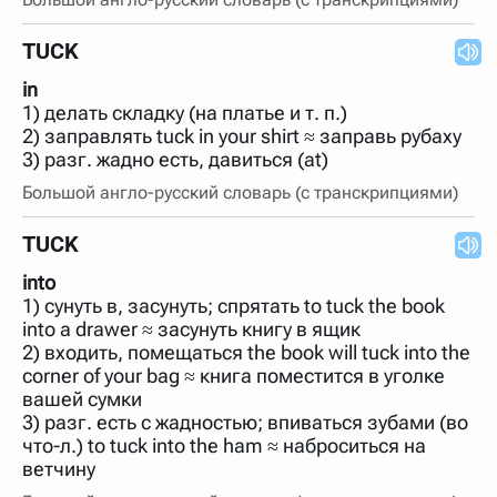
TUCK
in
1) делать складку (на платье и т. п.)
2) заправлять tuck in your shirt ≈ заправь рубаху
3) разг. жадно есть, давиться (at)
Большой англо-русский словарь (с транскрипциями)
TUCK
into
1) сунуть в, засунуть; спрятать to tuck the book
into a drawer ≈ засунуть книгу в ящик
2) входить, помещаться the book will tuck into the
corner of your bag ≈ книга поместится в уголке
вашей сумки
3) разг. есть с жадностью; впиваться зубами (во
что-л.) to tuck into the ham ≈ наброситься на
ветчину