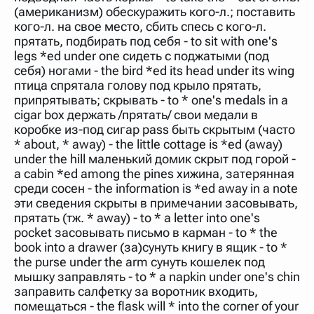
(американизм) обескуражить кого-л.; поставить
кого-л. на свое место, сбить спесь с кого-л.
прятать, подбирать под себя - to sit with one's
legs *ed under one сидеть с поджатыми (под
себя) ногами - the bird *ed its head under its wing
птица спрятала голову под крыло прятать,
припрятывать; скрывать - to * one's medals in a
cigar box держать /прятать/ свои медали в
коробке из-под сигар pass быть скрытым (часто
* about, * away) - the little cottage is *ed (away)
under the hill маленький домик скрыт под горой -
a cabin *ed among the pines хижина, затерянная
среди сосен - the information is *ed away in a note
эти сведения скрыты в примечании засовывать,
прятать (тж. * away) - to * a letter into one's
pocket засовывать письмо в карман - to * the
book into a drawer (за)сунуть книгу в ящик - to *
the purse under the arm сунуть кошелек под
мышку заправлять - to * a napkin under one's chin
заправить салфетку за воротник входить,
помещаться - the flask will * into the corner of your