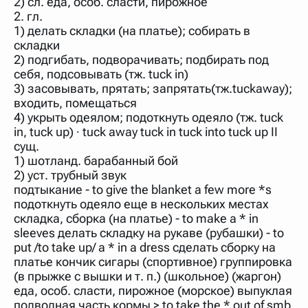
2) сл. еда, особ. сласти, пирожное
нужно будет нажать на кнопку "Найти".
2. гл.
Для более сложных случаев существует возможность
1) делать складки (на платье); собирать в
указывать несколько слов в запросе. Например, если
складки
написать в строке запроса "Пушкин поэт" и нажать
2) подгибать, подворачивать; подбирать под
"Найти", выведутся все словарные статьи о поэте
Пушкине, но не о городе.
себя, подсовывать (тж. tuck in)
3) засовывать, прятать; запрятать(тж.tuckaway);
В сложных запросах тоже могут присутствовать
неизвестные буквы. Например, в кроссворде есть
входить, помещаться
слово "***м***ов", в задании "русский поэт 19 века".
4) укрыть одеялом; подоткнуть одеяло (тж. tuck
Пишем в Reword первым словом "***м***ов", далее
in, tuck up) ∙ tuck away tuck in tuck into tuck up II
через пробел "поэт". Получается "***м***ов поэт" (без
кавычек). Нажимаем "Найти" и получаем статью
сущ.
"Лермонтов" и не только.
1) шотланд. барабанный бой
2) уст. трубный звук
Порядок словарей можно изменять, перетаскивая
словарь вверх или вниз за прямоугольник слева от
подтыкание - to give the blanket a few more *s
названия словаря. Также можно выключать ненужные
подоткнуть одеяло еще в нескольких местах
словари.
складка, сборка (на платье) - to make a * in
sleeves делать складку на рукаве (рубашки) - to
put /to take up/ a * in a dress сделать сборку на
платье кончик сигары (спортивное) группировка
(в прыжке с вышки и т. п.) (школьное) (жаргон)
еда, особ. сласти, пирожное (морское) выпуклая
подводная часть кормы > to take the * out of smb.