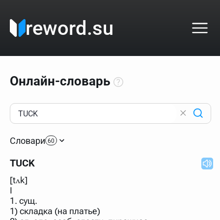
reword.su
Онлайн-словарь
Как пользоваться онлайн-словарём?
Прежде всего, начните вводить слово, значение
Словари
которого интересует. Система автоматически подберёт
60
варианты по начальным буквам и покажет их во
всплывающем меню. Если кликнуть по одному из
TUCK
вариантов, откроется страница со словарными
статьями.
[tʌk]
Если точное написание слова неизвестно (как в
I
кроссворде), неизвестную букву можно заменить
1. сущ.
подстановочным знаком звёздочкой (*), а несколько
неизвестных букв — процентом (%). В этом случае меню
1) складка (на платье)
с вариантами работать не будет, а после ввода запроса