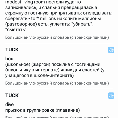
modest living room постели куда-то
запихивались, и спальня превращалась в
скромную гостиную припрятывать; откладывать;
сберегать - to * millions накопить миллионы
(разговорное) есть, уплетать; "убирать",
"сметать"
Большой англо-русский словарь (с транскрипциями)
TUCK
box
(школьное) (жаргон) посылка с гостинцами
(школьнику в интернате) ящик для сластей (у
учащегося в школе-интернате)
Большой англо-русский словарь (с транскрипциями)
TUCK
dive
прыжок в группировке (плавание)
Большой англо-русский словарь (с транскрипциями)