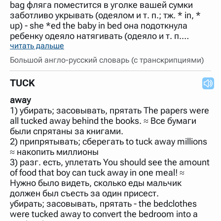
bag фляга поместится в уголке вашей сумки
заботливо укрывать (одеялом и т. п.; тж. * in, *
up) - she *ed the baby in bed она подоткнула
ребенку одеяло натягивать (одеяло и т. п.…
читать дальше
Большой англо-русский словарь (с транскрипциями)
TUCK
away
1) убирать; засовывать, прятать The papers were
all tucked away behind the books. ≈ Все бумаги
были спрятаны за книгами.
2) припрятывать; сберегать to tuck away millions
≈ накопить миллионы
3) разг. есть, уплетать You should see the amount
of food that boy can tuck away in one meal! ≈
Нужно было видеть, сколько еды мальчик
должен был съесть за один присест.
убирать; засовывать, прятать - the bedclothes
were tucked away to convert the bedroom into a