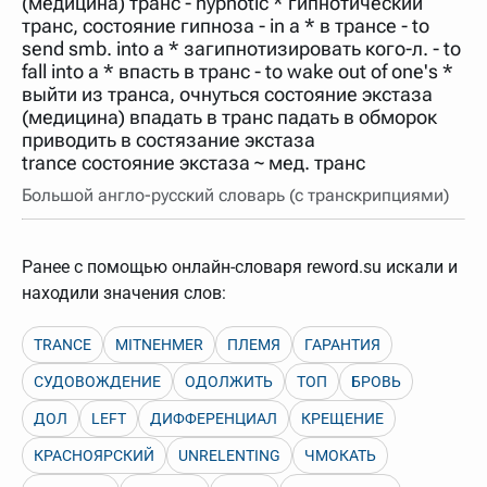
(медицина) транс - hypnotic * гипнотический
нужно будет нажать на кнопку "Найти".
транс, состояние гипноза - in a * в трансе - to
Для более сложных случаев существует возможность
send smb. into a * загипнотизировать кого-л. - to
указывать несколько слов в запросе. Например, если
fall into a * впасть в транс - to wake out of one's *
написать в строке запроса "Пушкин поэт" и нажать
выйти из транса, очнуться состояние экстаза
"Найти", выведутся все словарные статьи о поэте
Пушкине, но не о городе.
(медицина) впадать в транс падать в обморок
приводить в состязание экстаза
В сложных запросах тоже могут присутствовать
неизвестные буквы. Например, в кроссворде есть
trance состояние экстаза ~ мед. транс
слово "***м***ов", в задании "русский поэт 19 века".
Пишем в Reword первым словом "***м***ов", далее
Большой англо-русский словарь (с транскрипциями)
через пробел "поэт". Получается "***м***ов поэт" (без
кавычек). Нажимаем "Найти" и получаем статью
"Лермонтов" и не только.
Ранее с помощью онлайн-словаря reword.su искали и
Порядок словарей можно изменять, перетаскивая
находили значения слов:
словарь вверх или вниз за прямоугольник слева от
названия словаря. Также можно выключать ненужные
словари.
TRANCE
MITNEHMER
ПЛЕМЯ
ГАРАНТИЯ
СУДОВОЖДЕНИЕ
ОДОЛЖИТЬ
ТОП
БРОВЬ
ДОЛ
LEFT
ДИФФЕРЕНЦИАЛ
КРЕЩЕНИЕ
КРАСНОЯРСКИЙ
UNRELENTING
ЧМОКАТЬ