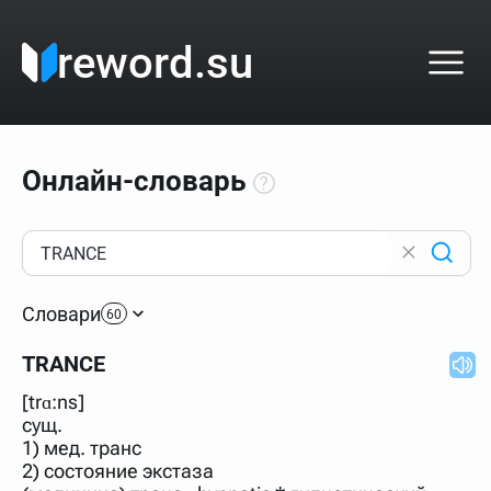
reword.su
Онлайн-словарь
Как пользоваться онлайн-словарём?
Прежде всего, начните вводить слово, значение
Словари
которого интересует. Система автоматически подберёт
60
варианты по начальным буквам и покажет их во
всплывающем меню. Если кликнуть по одному из
TRANCE
вариантов, откроется страница со словарными
статьями.
[trɑ:ns]
Если точное написание слова неизвестно (как в
сущ.
кроссворде), неизвестную букву можно заменить
1) мед. транс
подстановочным знаком звёздочкой (*), а несколько
неизвестных букв — процентом (%). В этом случае меню
2) состояние экстаза
с вариантами работать не будет, а после ввода запроса