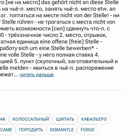
сто [не на место] das gehört nicht an diese Stelle
 Также можно выключать ненужные словари.
ь на чьё-л. место, занять чьё-л. место etw. an
зг. топтаться на месте nicht von der Stelle! - ни
 Stelle rühren - не трогаться с места nicht von
не иметь возможности [сил] сдвинуть что-л. с
 100 - трёхзначное число 2. место, отрывок,
тная единица eine offene [freie] Stelle -
аботу sich um eine Stelle bewerben* -
 volle Stelle - у него полная ставка 4.
нцией 5. пункт (скупочный, заготовительный и
r Stelle melden - явиться в чьё-л. распоряжение
 (лежат…
читать дальше
EAK
КОЛОССАЛЬНЫЙ
ЩИПАТЬ
КАБАЛЬЕРО
ECAME
ПОРОДИТЬ
DISMANTLE
FORGE