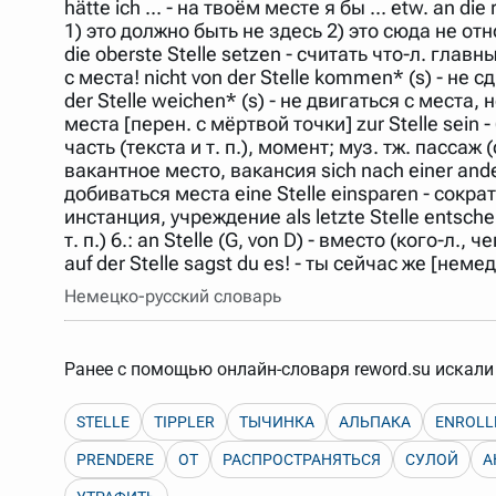
hätte ich ... - на твоём месте я бы ... etw. an die
Порядок словарей можно изменять, перетаскивая слов
1) это должно быть не здесь 2) это сюда не относ
die oberste Stelle setzen - считать что-л. главны
с места! nicht von der Stelle kommen* (s) - не с
der Stelle weichen* (s) - не двигаться с места, 
места [перен. с мёртвой точки] zur Stelle sein -
часть (текста и т. п.), момент; муз. тж. пассаж 
вакантное место, вакансия sich nach einer ande
добиваться места eine Stelle einsparen - сократ
инстанция, учреждение als letzte Stelle ents
т. п.) 6.: an Stelle (G, von D) - вместо (кого-л.,
auf der Stelle sagst du es! - ты сейчас же [неме
Немецко-русский словарь
Ранее с помощью онлайн-словаря reword.su искали 
STELLE
TIPPLER
ТЫЧИНКА
АЛЬПАКА
ENROLL
PRENDERE
ОТ
РАСПРОСТРАНЯТЬСЯ
СУЛОЙ
А