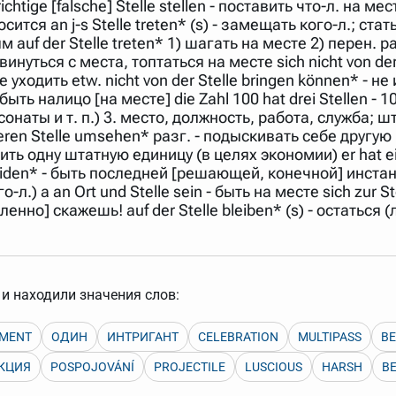
 richtige [falsche] Stelle stellen - поставить что-л. на ме
арь вверх или вниз за прямоугольник слева от названия словаря.
ится an j-s Stelle treten* (s) - замещать кого-л.; стат
м auf der Stelle treten* 1) шагать на месте 2) перен. ра
двинуться с места, топтаться на месте sich nicht von der
не уходить etw. nicht von der Stelle bringen können* - 
 быть налицо [на месте] die Zahl 100 hat drei Stellen -
(сонаты и т. п.) 3. место, должность, работа, служба; шта
ren Stelle umsehen* разг. - подыскивать себе другую р
ить одну штатную единицу (в целях экономии) er hat eine
cheiden* - быть последней [решающей, конечной] инста
 чего-л.) а an Ort und Stelle sein - быть на месте sich zu
дленно] скажешь! auf der Stelle bleiben* (s) - остаться
и находили значения слов:
MENT
ОДИН
ИНТРИГАНТ
CELEBRATION
MULTIPASS
B
КЦИЯ
POSPOJOVÁNÍ
PROJECTILE
LUSCIOUS
HARSH
B