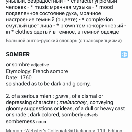
унылый, безрадостный - * character угрюмый
нужно будет нажать на кнопку "Найти".
человек - * music мрачная музыка - * mood
Для более сложных случаев существует возможность
подавленное состояние духа, мрачное
указывать несколько слов в запросе. Например, если
настроение темный (о цвете) - * complexion
написать в строке запроса "Пушкин поэт" и нажать
смуглый цвет лица - * brown темно-коричневый -
"Найти", выведутся все словарные статьи о поэте
Пушкине, но не о городе.
in * clothes одетый в темное, в темной одежде
В сложных запросах тоже могут присутствовать
Большой англо-русский словарь (с транскрипциями)
неизвестные буквы. Например, в кроссворде есть
слово "***м***ов", в задании "русский поэт 19 века".
Пишем в Reword первым словом "***м***ов", далее
SOMBER
через пробел "поэт". Получается "***м***ов поэт" (без
кавычек). Нажимаем "Найти" и получаем статью
or sombre
adjective
"Лермонтов" и не только.
Etymology: French sombre
Порядок словарей можно изменять, перетаскивая
Date: 1760
словарь вверх или вниз за прямоугольник слева от
so shaded as to be dark and gloomy,
названия словаря. Также можно выключать ненужные
словари.
2. of a serious mien ;
grave
, of a dismal or
depressing character ;
melancholy
, conveying
gloomy suggestions or ideas, of a dull or heavy cast
or shade ; dark colored, somberly
adverb
somberness
noun
Merriam-Webster's Collegiate® Dictionary, 11th Edition