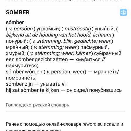
SOMBER
sómber
(
v.
persóon
) угрю́мый; (
mistróostig
) уны́лый; (
blijkend uit de hóuding van het hoofd, lichaam
)
пону́рый; (
v.
stémming, blik, gedáchte; weer
)
мра́чный; (
v.
stémming; weer
) па́смурный,
хму́рый; (
v.
stémming; weer; kámer
) су́мрачный
een sómber gezícht zétten — хму́риться
if
нахмуриться;
sómber wórden (
v.
persóon; weer) — мрачне́ть/
помрачне́ть;
sómber zijn — уныва́ть
if
;
hij zat sómber te kíjken — он сиде́л пону́рившись
Голландско-русский словарь
Ранее с помощью онлайн-словаря reword.su искали и