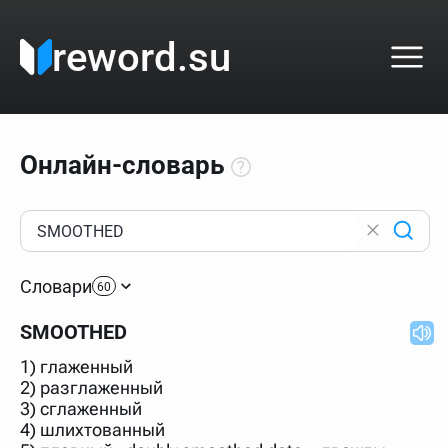
reword.su
Онлайн-словарь
Как пользоваться онлайн-словарём?
Прежде всего, начните вводить слово, значение
Словари
которого интересует. Система автоматически подберёт
60
варианты по начальным буквам и покажет их во
всплывающем меню. Если кликнуть по одному из
SMOOTHED
вариантов, откроется страница со словарными
статьями.
1) глаженный
Если точное написание слова неизвестно (как в
2) разглаженный
кроссворде), неизвестную букву можно заменить
3) сглаженный
подстановочным знаком звёздочкой (*), а несколько
неизвестных букв — процентом (%). В этом случае меню
4) шлихтованный
с вариантами работать не будет, а после ввода запроса