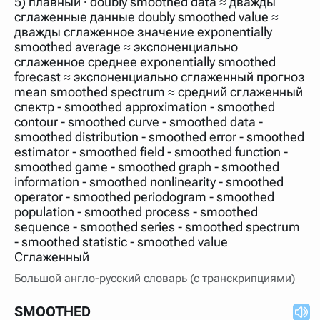
5) плавный ∙ doubly smoothed data ≈ дважды
нужно будет нажать на кнопку "Найти".
сглаженные данные doubly smoothed value ≈
Для более сложных случаев существует возможность
дважды сглаженное значение exponentially
указывать несколько слов в запросе. Например, если
smoothed average ≈ экспоненциально
написать в строке запроса "Пушкин поэт" и нажать
сглаженное среднее exponentially smoothed
"Найти", выведутся все словарные статьи о поэте
Пушкине, но не о городе.
forecast ≈ экспоненциально сглаженный прогноз
mean smoothed spectrum ≈ средний сглаженный
В сложных запросах тоже могут присутствовать
неизвестные буквы. Например, в кроссворде есть
спектр - smoothed approximation - smoothed
слово "***м***ов", в задании "русский поэт 19 века".
contour - smoothed curve - smoothed data -
Пишем в Reword первым словом "***м***ов", далее
smoothed distribution - smoothed error - smoothed
через пробел "поэт". Получается "***м***ов поэт" (без
кавычек). Нажимаем "Найти" и получаем статью
estimator - smoothed field - smoothed function -
"Лермонтов" и не только.
smoothed game - smoothed graph - smoothed
information - smoothed nonlinearity - smoothed
Порядок словарей можно изменять, перетаскивая
словарь вверх или вниз за прямоугольник слева от
operator - smoothed periodogram - smoothed
названия словаря. Также можно выключать ненужные
population - smoothed process - smoothed
словари.
sequence - smoothed series - smoothed spectrum
- smoothed statistic - smoothed value
Сглаженный
Большой англо-русский словарь (с транскрипциями)
SMOOTHED