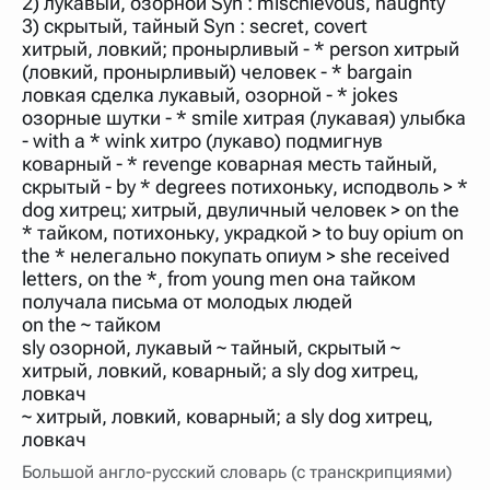
2) лукавый, озорной Syn : mischievous, naughty
нужно будет нажать на кнопку "Найти".
3) скрытый, тайный Syn : secret, covert
Для более сложных случаев существует возможность
хитрый, ловкий; пронырливый - * person хитрый
указывать несколько слов в запросе. Например, если
(ловкий, пронырливый) человек - * bargain
написать в строке запроса "Пушкин поэт" и нажать
ловкая сделка лукавый, озорной - * jokes
"Найти", выведутся все словарные статьи о поэте
Пушкине, но не о городе.
озорные шутки - * smile хитрая (лукавая) улыбка
- with a * wink хитро (лукаво) подмигнув
В сложных запросах тоже могут присутствовать
неизвестные буквы. Например, в кроссворде есть
коварный - * revenge коварная месть тайный,
слово "***м***ов", в задании "русский поэт 19 века".
скрытый - by * degrees потихоньку, исподволь > *
Пишем в Reword первым словом "***м***ов", далее
dog хитрец; хитрый, двуличный человек > on the
через пробел "поэт". Получается "***м***ов поэт" (без
кавычек). Нажимаем "Найти" и получаем статью
* тайком, потихоньку, украдкой > to buy opium on
"Лермонтов" и не только.
the * нелегально покупать опиум > she received
letters, on the *, from young men она тайком
Порядок словарей можно изменять, перетаскивая
словарь вверх или вниз за прямоугольник слева от
получала письма от молодых людей
названия словаря. Также можно выключать ненужные
on the ~ тайком
словари.
sly озорной, лукавый ~ тайный, скрытый ~
хитрый, ловкий, коварный; a sly dog хитрец,
ловкач
~ хитрый, ловкий, коварный; a sly dog хитрец,
ловкач
Большой англо-русский словарь (с транскрипциями)