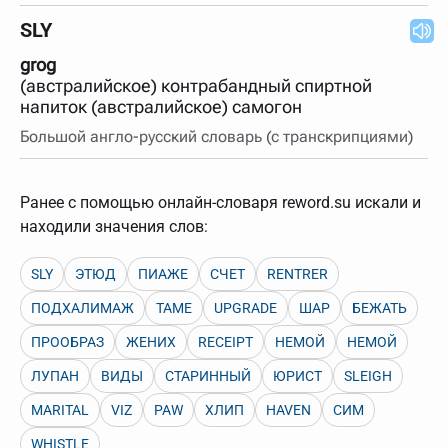
SLY
grog
(австралийское) контрабандный спиртной
напиток (австралийское) самогон
Большой англо-русский словарь (с транскрипциями)
Ранее с помощью онлайн-словаря reword.su искали и
находили значения слов:
SLY
ЭТЮД
ПИАЖЕ
СЧЕТ
RENTRER
ПОДХАЛИМАЖ
TAME
UPGRADE
ШАР
БЕЖАТЬ
ПРООБРАЗ
ЖЕНИХ
RECEIPT
НЕМОЙ
НЕМОЙ
ЛУПАН
ВИДЫ
СТАРИННЫЙ
ЮРИСТ
SLEIGH
MARITAL
VIZ
PAW
ХЛИП
HAVEN
СИМ
WHISTLE