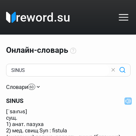
reword.su
Онлайн-словарь
Как пользоваться онлайн-словарём?
Прежде всего, начните вводить слово, значение
Словари
которого интересует. Система автоматически подберёт
60
варианты по начальным буквам и покажет их во
всплывающем меню. Если кликнуть по одному из
SINUS
вариантов, откроется страница со словарными
статьями.
[ˈsaɪnəs]
Если точное написание слова неизвестно (как в
сущ.
кроссворде), неизвестную букву можно заменить
1) анат. пазуха
подстановочным знаком звёздочкой (*), а несколько
неизвестных букв — процентом (%). В этом случае меню
2) мед. свищ Syn : fistula
с вариантами работать не будет, а после ввода запроса