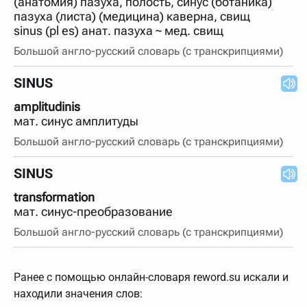
(анатомия) пазуха, полость, синус (ботаника)
нужно будет нажать на кнопку "Найти".
пазуха (листа) (медицина) каверна, свищ
Для более сложных случаев существует возможность
sinus (pl es) анат. пазуха ~ мед. свищ
указывать несколько слов в запросе. Например, если
написать в строке запроса "Пушкин поэт" и нажать
Большой англо-русский словарь (с транскрипциями)
"Найти", выведутся все словарные статьи о поэте
Пушкине, но не о городе.
SINUS
В сложных запросах тоже могут присутствовать
неизвестные буквы. Например, в кроссворде есть
amplitudinis
слово "***м***ов", в задании "русский поэт 19 века".
мат. синус амплитуды
Пишем в Reword первым словом "***м***ов", далее
через пробел "поэт". Получается "***м***ов поэт" (без
Большой англо-русский словарь (с транскрипциями)
кавычек). Нажимаем "Найти" и получаем статью
"Лермонтов" и не только.
SINUS
Порядок словарей можно изменять, перетаскивая
словарь вверх или вниз за прямоугольник слева от
названия словаря. Также можно выключать ненужные
transformation
словари.
мат. синус-преобразование
Большой англо-русский словарь (с транскрипциями)
Ранее с помощью онлайн-словаря reword.su искали и
находили значения слов: