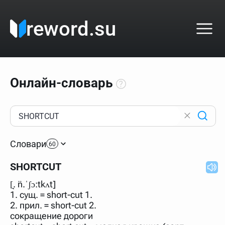
reword.su
Онлайн-словарь
Как пользоваться онлайн-словарём?
Прежде всего, начните вводить слово, значение
Словари
которого интересует. Система автоматически подберёт
60
варианты по начальным буквам и покажет их во
всплывающем меню. Если кликнуть по одному из
SHORTCUT
вариантов, откроется страница со словарными
статьями.
[̘. ̈n.ˈʃɔ:tkʌt]
Если точное написание слова неизвестно (как в
1. сущ. = short-cut 1.
кроссворде), неизвестную букву можно заменить
2. прил. = short-cut 2.
подстановочным знаком звёздочкой (*), а несколько
неизвестных букв — процентом (%). В этом случае меню
сокращение дороги
с вариантами работать не будет, а после ввода запроса