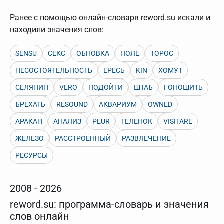
нужно будет нажать на кнопку "Найти".
Ранее с помощью онлайн-словаря reword.su искали и
Для более сложных случаев существует возможность
указывать несколько слов в запросе. Например, если
находили значения слов:
написать в строке запроса "Пушкин поэт" и нажать
"Найти", выведутся все словарные статьи о поэте
Пушкине, но не о городе.
SENSU
СЕКС
ОБНОВКА
ПОЛЕ
ТОРОС
В сложных запросах тоже могут присутствовать
НЕСОСТОЯТЕЛЬНОСТЬ
ЕРЕСЬ
KIN
ХОМУТ
неизвестные буквы. Например, в кроссворде есть
слово "***м***ов", в задании "русский поэт 19 века".
СЕЛЯНИН
VERO
ПОДОЙТИ
ШТАБ
ГОНОШИТЬ
Пишем в Reword первым словом "***м***ов", далее
через пробел "поэт". Получается "***м***ов поэт" (без
кавычек). Нажимаем "Найти" и получаем статью
БРЕХАТЬ
RESOUND
АКВАРИУМ
OWNED
"Лермонтов" и не только.
АРАКАН
АНАЛИЗ
PEUR
ТЕЛЕНОК
VISITARE
Порядок словарей можно изменять, перетаскивая
словарь вверх или вниз за прямоугольник слева от
ЖЕЛЕЗО
РАССТРОЕННЫЙ
РАЗВЛЕЧЕНИЕ
названия словаря. Также можно выключать ненужные
словари.
РЕСУРСЫ
2008 - 2026
reword.su: программа-словарь и значения
слов онлайн