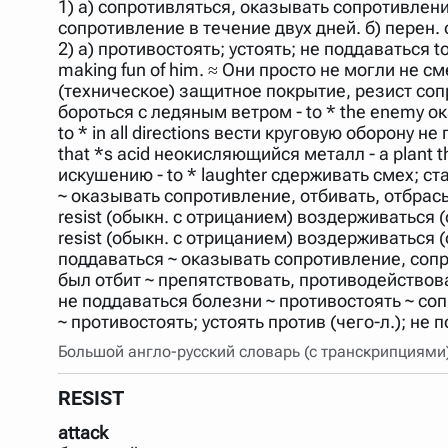
1) а) сопротивляться, оказывать сопротивление
Порядок словарей можно изменять, перетаскивая слов
сопротивление в течение двух дней. б) перен. 
2) а) противостоять; устоять; не поддаваться to
making fun of him. ≈ Они просто не могли не с
(техническое) защитное покрытие, резист сопро
бороться с ледяным ветром - to * the enemy 
to * in all directions вести круговую оборону н
that *s acid неокисляющийся металл - a plant 
искушению - to * laughter сдерживать смех; ста
~ оказывать сопротивление, отбивать, отбрасы
resist (обыкн. с отрицанием) воздерживаться (о
resist (обыкн. с отрицанием) воздерживаться (о
поддаваться ~ оказывать сопротивление, сопр
был отбит ~ препятствовать, противодействоват
не поддаваться болезни ~ противостоять ~ со
~ противостоять; устоять против (чего-л.); не п
Большой англо-русский словарь (с транскрипциями
RESIST
attack