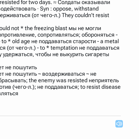
resisted for two days. ≈ Солдаты оказывали
 Также можно выключать ненужные словари.
действовать ∙ Syn : oppose, withstand
рживаться (от чего-л.) They couldn't resist
d not * the freezing blast мы не могли
опротивление, сопротивляться; обороняться -
- to * old age не поддаваться старости - a metal
 (от чего-л.) - to * temptation не поддаваться
могу удержаться, чтобы не выкурить сигареты
жет не пошутить
ожет не пошутить ~ воздерживаться ~ не
расывать; the enemy was resisted неприятель
в (чего-л.); не поддаваться; to resist disease
вляться