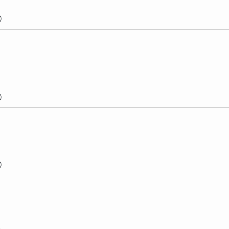
)
)
)