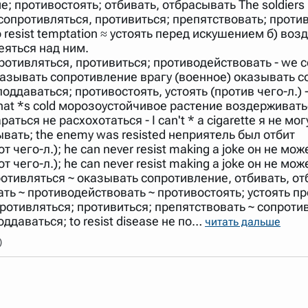
; противостоять; отбивать, отбрасывать The soldiers 
арь вверх или вниз за прямоугольник слева от названия словаря.
сопротивляться, противиться; препятствовать; противо
 resist temptation ≈ устоять перед искушением б) возде
меяться над ним.
тивляться, противиться; противодействовать - we coul
оказывать сопротивление врагу (военное) оказывать с
е поддаваться; противостоять, устоять (против чего-л.) 
that *s cold морозоустойчивое растение воздерживаться
раться не расхохотаться - I can't * a cigarette я не 
вать; the enemy was resisted неприятель был отбит
т чего-л.); he can never resist making a joke он не мо
т чего-л.); he can never resist making a joke он не м
отивляться ~ оказывать сопротивление, отбивать, отб
ь ~ противодействовать ~ противостоять; устоять проти
противляться; противиться; препятствовать ~ сопроти
оддаваться; to resist disease не по…
читать дальше
)