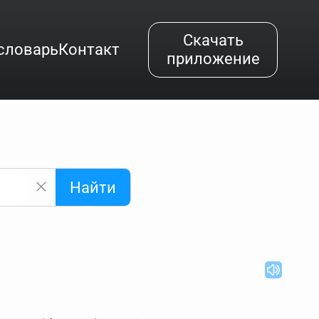
Скачать
словарь
Контакт
приложение
Найти
альным буквам и покажет их во всплывающем меню.
вёздочкой (*), а несколько неизвестных букв —
"Найти".
ке запроса "Пушкин поэт" и нажать "Найти", выведутся
нии "русский поэт 19 века". Пишем в Reword первым
атью "Лермонтов" и не только.