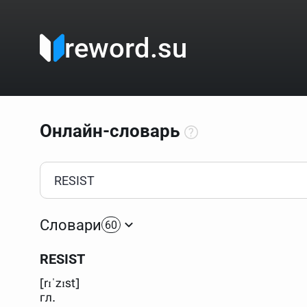
reword.su
Онлайн-словарь
Как пользоваться онлайн-словарём?
Прежде всего, начните вводить слово, значение котор
Если кликнуть по одному из вариантов, откроется стр
Словари
60
Если точное написание слова неизвестно (как в кроссв
процентом (%). В этом случае меню с вариантами работа
RESIST
Для более сложных случаев существует возможность ука
все словарные статьи о поэте Пушкине, но не о городе.
[rɪˈzɪst]
В сложных запросах тоже могут присутствовать неизвест
гл.
словом "***м***ов", далее через пробел "поэт". Получае