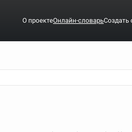
О проекте
Онлайн-словарь
Создать 
ого интересует. Система автоматически подберёт варианты по нач
аница со словарными статьями.
орде), неизвестную букву можно заменить подстановочным знаком з
ть не будет, а после ввода запроса нужно будет нажать на кнопку 
зывать несколько слов в запросе. Например, если написать в стро
ные буквы. Например, в кроссворде есть слово "***м***ов", в зада
тся "***м***ов поэт" (без кавычек). Нажимаем "Найти" и получаем ст