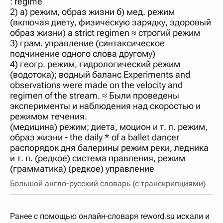
: regime
нужно будет нажать на кнопку "Найти".
2) а) режим, образ жизни б) мед. режим
Для более сложных случаев существует возможность
(включая диету, физическую зарядку, здоровый
указывать несколько слов в запросе. Например, если
образ жизни) a strict regimen ≈ строгий режим
написать в строке запроса "Пушкин поэт" и нажать
3) грам. управление (синтаксическое
"Найти", выведутся все словарные статьи о поэте
Пушкине, но не о городе.
подчинение одного слова другому)
4) геогр. режим, гидрологический режим
В сложных запросах тоже могут присутствовать
неизвестные буквы. Например, в кроссворде есть
(водотока); водный баланс Experiments and
слово "***м***ов", в задании "русский поэт 19 века".
observations were made on the velocity and
Пишем в Reword первым словом "***м***ов", далее
regimen of the stream. ≈ Были проведены
через пробел "поэт". Получается "***м***ов поэт" (без
кавычек). Нажимаем "Найти" и получаем статью
эксперименты и наблюдения над скоростью и
"Лермонтов" и не только.
режимом течения.
(медицина) режим; диета, моцион и т. п. режим,
Порядок словарей можно изменять, перетаскивая
словарь вверх или вниз за прямоугольник слева от
образ жизни - the daily * of a ballet dancer
названия словаря. Также можно выключать ненужные
распорядок дня балерины режим реки, ледника
словари.
и т. п. (редкое) система правления, режим
(грамматика) (редкое) управление
Большой англо-русский словарь (с транскрипциями)
Ранее с помощью онлайн-словаря reword.su искали и