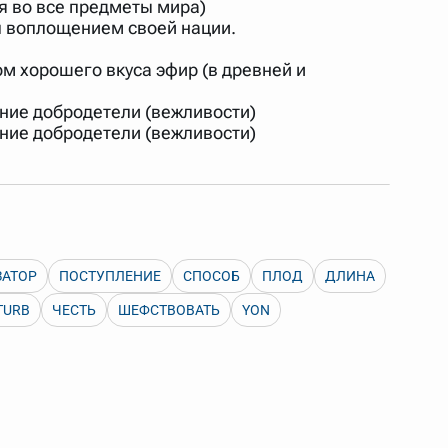
я во все предметы мира)
 Также можно выключать ненужные словари.
был воплощением своей нации.
ом хорошего вкуса эфир (в древней и
щение добродетели (вежливости)
щение добродетели (вежливости)
ЗАТОР
ПОСТУПЛЕНИЕ
СПОСОБ
ПЛОД
ДЛИНА
TURB
ЧЕСТЬ
ШЕФСТВОВАТЬ
YON