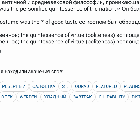
й в античной и средневековой философии, проникающа
арь вверх или вниз за прямоугольник слева от названия словаря.
s the personified quintessence of the nation. ≈ Он 
ostume was the * of good taste ее костюм был образц
енное; the quintessence of virtue (politeness) вопло
енное; the quintessence of virtue (politeness) вопло
)
и находили значения слов:
РЕБЕРНЫЙ
САЛФЕТКА
ST.
ODPAD
FEATURED
РЕАЛИ
ОПЕК
WERDEN
ХЛАДНЫЙ
ЗАВТРАК
CULPABILITY
DIS