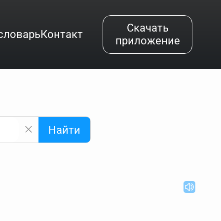
Скачать
словарь
Контакт
приложение
Найти
альным буквам и покажет их во всплывающем меню.
вёздочкой (*), а несколько неизвестных букв —
"Найти".
ке запроса "Пушкин поэт" и нажать "Найти", выведутся
нии "русский поэт 19 века". Пишем в Reword первым
атью "Лермонтов" и не только.