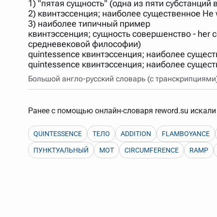
1) "пятая сущность" (одна из пяти субстанци
Порядок словарей можно изменять, перетаскивая слов
2) квинтэссенция; наиболее существенное He wa
3) наиболее типичный пример
квинтэссенция; сущность совершенство - her c
средневековой философии)
quintessence квинтэссенция; наиболее существ
quintessence квинтэссенция; наиболее существ
Большой англо-русский словарь (с транскрипциями
Ранее с помощью онлайн-словаря reword.su искали 
QUINTESSENCE
ТЕЛО
ADDITION
FLAMBOYANCE
ПУНКТУАЛЬНЫЙ
МОТ
CIRCUMFERENCE
RAMP