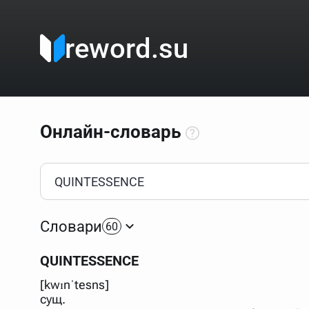
reword.su
Онлайн-словарь
Как пользоваться онлайн-словарём?
Прежде всего, начните вводить слово, значение котор
Если кликнуть по одному из вариантов, откроется стр
Словари
60
Если точное написание слова неизвестно (как в кроссв
процентом (%). В этом случае меню с вариантами работа
QUINTESSENCE
Для более сложных случаев существует возможность ука
все словарные статьи о поэте Пушкине, но не о городе.
[kwɪnˈtesns]
В сложных запросах тоже могут присутствовать неизвест
сущ.
словом "***м***ов", далее через пробел "поэт". Получае