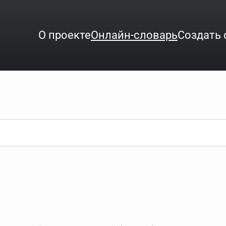
О проекте
Онлайн-словарь
Создать 
ого интересует. Система автоматически подберёт варианты по нач
аница со словарными статьями.
орде), неизвестную букву можно заменить подстановочным знаком з
ть не будет, а после ввода запроса нужно будет нажать на кнопку 
зывать несколько слов в запросе. Например, если написать в стро
ные буквы. Например, в кроссворде есть слово "***м***ов", в зада
тся "***м***ов поэт" (без кавычек). Нажимаем "Найти" и получаем ст