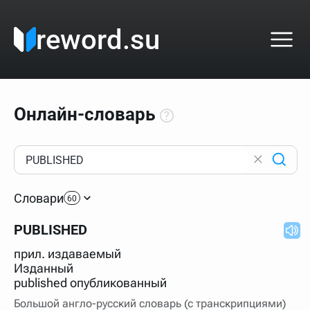
reword.su
Онлайн-словарь
Как пользоваться онлайн-словарём?
Прежде всего, начните вводить слово, значение
Словари
которого интересует. Система автоматически подберёт
60
варианты по начальным буквам и покажет их во
всплывающем меню. Если кликнуть по одному из
PUBLISHED
вариантов, откроется страница со словарными
статьями.
прил. издаваемый
Если точное написание слова неизвестно (как в
Изданный
кроссворде), неизвестную букву можно заменить
published опубликованный
подстановочным знаком звёздочкой (*), а несколько
неизвестных букв — процентом (%). В этом случае меню
Большой англо-русский словарь (с транскрипциями)
с вариантами работать не будет, а после ввода запроса