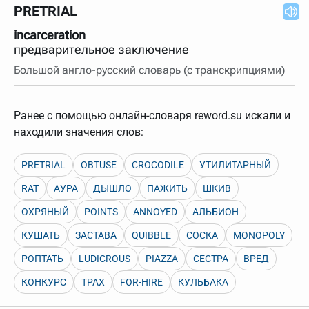
нужно будет нажать на кнопку "Найти".
PRETRIAL
Для более сложных случаев существует возможность
incarceration
указывать несколько слов в запросе. Например, если
написать в строке запроса "Пушкин поэт" и нажать
предварительное заключение
"Найти", выведутся все словарные статьи о поэте
Большой англо-русский словарь (с транскрипциями)
Пушкине, но не о городе.
В сложных запросах тоже могут присутствовать
неизвестные буквы. Например, в кроссворде есть
слово "***м***ов", в задании "русский поэт 19 века".
Ранее с помощью онлайн-словаря reword.su искали и
Пишем в Reword первым словом "***м***ов", далее
находили значения слов:
через пробел "поэт". Получается "***м***ов поэт" (без
кавычек). Нажимаем "Найти" и получаем статью
"Лермонтов" и не только.
PRETRIAL
OBTUSE
CROCODILE
УТИЛИТАРНЫЙ
Порядок словарей можно изменять, перетаскивая
словарь вверх или вниз за прямоугольник слева от
RAT
АУРА
ДЫШЛО
ПАЖИТЬ
ШКИВ
названия словаря. Также можно выключать ненужные
словари.
ОХРЯНЫЙ
POINTS
ANNOYED
АЛЬБИОН
КУШАТЬ
ЗАСТАВА
QUIBBLE
СОСКА
MONOPOLY
РОПТАТЬ
LUDICROUS
PIAZZA
СЕСТРА
ВРЕД
КОНКУРС
ТРАХ
FOR-HIRE
КУЛЬБАКА