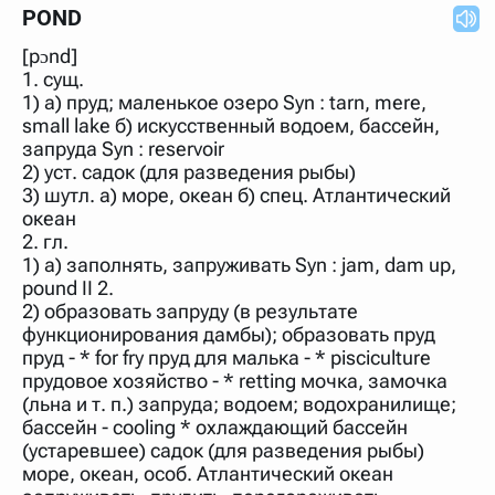
нужно будет нажать на кнопку "Найти".
POND
Для более сложных случаев существует возможность
[pɔnd]
указывать несколько слов в запросе. Например, если
написать в строке запроса "Пушкин поэт" и нажать
1. сущ.
"Найти", выведутся все словарные статьи о поэте
1) а) пруд; маленькое озеро Syn : tarn, mere,
Пушкине, но не о городе.
small lake б) искусственный водоем, бассейн,
В сложных запросах тоже могут присутствовать
запруда Syn : reservoir
неизвестные буквы. Например, в кроссворде есть
2) уст. садок (для разведения рыбы)
слово "***м***ов", в задании "русский поэт 19 века".
3) шутл. а) море, океан б) спец. Атлантический
Пишем в Reword первым словом "***м***ов", далее
через пробел "поэт". Получается "***м***ов поэт" (без
океан
кавычек). Нажимаем "Найти" и получаем статью
2. гл.
"Лермонтов" и не только.
1) а) заполнять, запруживать Syn : jam, dam up,
Порядок словарей можно изменять, перетаскивая
pound II 2.
словарь вверх или вниз за прямоугольник слева от
2) образовать запруду (в результате
названия словаря. Также можно выключать ненужные
функционирования дамбы); образовать пруд
словари.
пруд - * for fry пруд для малька - * pisciculture
прудовое хозяйство - * retting мочка, замочка
(льна и т. п.) запруда; водоем; водохранилище;
бассейн - cooling * охлаждающий бассейн
(устаревшее) садок (для разведения рыбы)
море, океан, особ. Атлантический океан