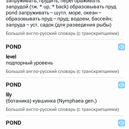
запруживать, прудить, перегораживать
запрудой (тж. * up, * back) образовывать пруд
pond запруживать ~ шутл. море, океан ~
образовывать пруд ~ пруд; водоем, бассейн;
запруда ~ уст. садок (для разведения рыбы)
Большой англо-русский словарь (с транскрипциями)
POND
level
подпорный уровень
Большой англо-русский словарь (с транскрипциями)
POND
lily
(ботаника) кувшинка (Nymphaea gen.)
Большой англо-русский словарь (с транскрипциями)
POND