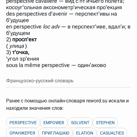
perspective cavalière — вид с пт'ичьего полёта;
нужно будет нажать на кнопку "Найти".
косоуг'ольная аксонометр'ическая про'екция
Для более сложных случаев существует возможность
des perspectives d'avenir — перспект'ивы на
указывать несколько слов в запросе. Например, если
б'удущее
написать в строке запроса "Пушкин поэт" и нажать
en perspective
"Найти", выведутся все словарные статьи о поэте
loc adv
— в перспект'иве, вдал'и; в
Пушкине, но не о городе.
б'удущем
2)
просп'ект
В сложных запросах тоже могут присутствовать
неизвестные буквы. Например, в кроссворде есть
(
улица
)
слово "***м***ов", в задании "русский поэт 19 века".
3)
т'очка,
Пишем в Reword первым словом "***м***ов", далее
'угол зр'ения
через пробел "поэт". Получается "***м***ов поэт" (без
кавычек). Нажимаем "Найти" и получаем статью
sous la même perspective — один'аково
"Лермонтов" и не только.
Порядок словарей можно изменять, перетаскивая
Французско-русский словарь
словарь вверх или вниз за прямоугольник слева от
названия словаря. Также можно выключать ненужные
словари.
Ранее с помощью онлайн-словаря reword.su искали и
находили значения слов:
PERSPECTIVE
EMPOWER
SOLVENT
STEPHEN
ОРАНЖЕРЕЯ
ПРИГЛАШАЮ
ELATION
CASUALTIES