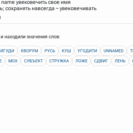
's name увековечить свое имя
арь вверх или вниз за прямоугольник слева от названия словаря.
ь; сохранять навсегда ~ увековечивать
)
и находили значения слов:
БИГУДИ
КВОРУМ
РУСЬ
КУШ
УГОДИТИ
UNNAMED
Т
E
МОХ
СУБЪЕКТ
СТРУЖКА
ЛОЖЕ
СДВИГ
ЛЕНЬ