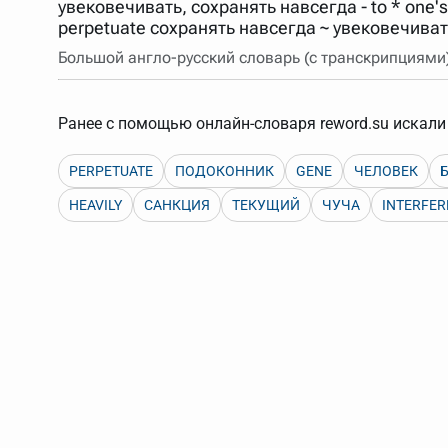
увековечивать, сохранять навсегда - to * one
Порядок словарей можно изменять, перетаскивая слов
perpetuate сохранять навсегда ~ увековечиват
Большой англо-русский словарь (с транскрипциями
Ранее с помощью онлайн-словаря reword.su искали 
PERPETUATE
ПОДОКОННИК
GENE
ЧЕЛОВЕК
HEAVILY
САНКЦИЯ
ТЕКУЩИЙ
ЧУЧА
INTERFER