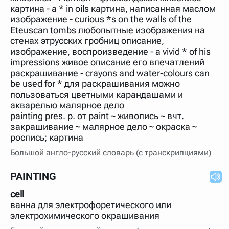
картина - a * in oils картина, написанная маслом
изображение - curious *s on the walls of the
Eteuscan tombs любопытные изображения на
стенах этрусских гробниц описание,
изображение, воспроизведение - a vivid * of his
impressions живое описание его впечатлений
раскрашивание - crayons and water-colours can
be used for * для раскрашивания можно
пользоваться цветными карандашами и
акварелью малярное дело
painting pres. p. от paint ~ живопись ~ вчт.
закрашивание ~ малярное дело ~ окраска ~
роспись; картина
Большой англо-русский словарь (с транскрипциями)
PAINTING
cell
ванна для электрофоретического или
электрохимического окрашивания