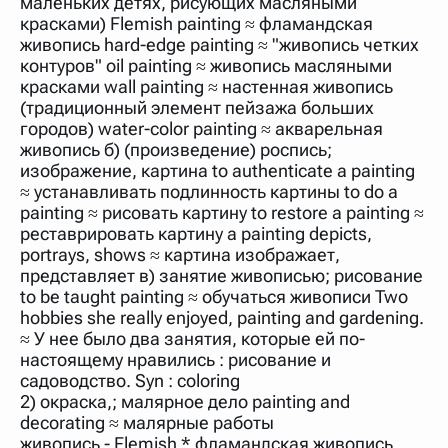
маленьких детях, рисующих масляными
нужно будет нажать на кнопку "Найти".
красками) Flemish painting ≈ фламандская
Для более сложных случаев существует возможность
живопись hard-edge painting ≈ "живопись четких
указывать несколько слов в запросе. Например, если
контуров" oil painting ≈ живопись масляными
написать в строке запроса "Пушкин поэт" и нажать
красками wall painting ≈ настенная живопись
"Найти", выведутся все словарные статьи о поэте
Пушкине, но не о городе.
(традиционный элемент пейзажа больших
городов) water-color painting ≈ акварельная
В сложных запросах тоже могут присутствовать
неизвестные буквы. Например, в кроссворде есть
живопись б) (произведение) роспись;
слово "***м***ов", в задании "русский поэт 19 века".
изображение, картина to authenticate a painting
Пишем в Reword первым словом "***м***ов", далее
≈ устанавливать подлинность картины to do a
через пробел "поэт". Получается "***м***ов поэт" (без
кавычек). Нажимаем "Найти" и получаем статью
painting ≈ рисовать картину to restore a painting ≈
"Лермонтов" и не только.
реставрировать картину a painting depicts,
portrays, shows ≈ картина изображает,
Порядок словарей можно изменять, перетаскивая
словарь вверх или вниз за прямоугольник слева от
представляет в) занятие живописью; рисование
названия словаря. Также можно выключать ненужные
to be taught painting ≈ обучаться живописи Two
словари.
hobbies she really enjoyed, painting and gardening.
≈ У нее было два занятия, которые ей по-
настоящему нравились : рисование и
садоводство. Syn : coloring
2) окраска,; малярное дело painting and
decorating ≈ малярные работы
живопись - Flemish * фламандская живопись