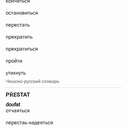
кончиться
нужно будет нажать на кнопку "Найти".
Для более сложных случаев существует возможность
остановиться
указывать несколько слов в запросе. Например, если
написать в строке запроса "Пушкин поэт" и нажать
перестать
"Найти", выведутся все словарные статьи о поэте
Пушкине, но не о городе.
прекратить
В сложных запросах тоже могут присутствовать
неизвестные буквы. Например, в кроссворде есть
слово "***м***ов", в задании "русский поэт 19 века".
прекратиться
Пишем в Reword первым словом "***м***ов", далее
через пробел "поэт". Получается "***м***ов поэт" (без
кавычек). Нажимаем "Найти" и получаем статью
пройти
"Лермонтов" и не только.
утихнуть
Порядок словарей можно изменять, перетаскивая
словарь вверх или вниз за прямоугольник слева от
Чешско-русский словарь
названия словаря. Также можно выключать ненужные
словари.
PŘESTAT
doufat
отчаяться
перестаь надеяться