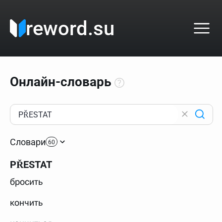
reword.su
Онлайн-словарь
Как пользоваться онлайн-словарём?
Прежде всего, начните вводить слово, значение
Словари
которого интересует. Система автоматически подберёт
60
варианты по начальным буквам и покажет их во
всплывающем меню. Если кликнуть по одному из
PŘESTAT
вариантов, откроется страница со словарными
статьями.
бросить
Если точное написание слова неизвестно (как в
кроссворде), неизвестную букву можно заменить
кончить
подстановочным знаком звёздочкой (*), а несколько
неизвестных букв — процентом (%). В этом случае меню
с вариантами работать не будет, а после ввода запроса