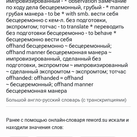
импровизированный - * observation замечание
нужно будет нажать на кнопку "Найти".
по ходу дела бесцеремонный, грубый - * manner
Для более сложных случаев существует возможность
грубая манера - to be * with smb. вести себя
указывать несколько слов в запросе. Например, если
бесцеремонно с кем-л. без подготовки,
написать в строке запроса "Пушкин поэт" и нажать
экспромтом; тотчас - to translate * переводить
"Найти", выведутся все словарные статьи о поэте
Пушкине, но не о городе.
без подготовки бесцеремонно - to behave *
бесцеремонно вести себя
В сложных запросах тоже могут присутствовать
неизвестные буквы. Например, в кроссворде есть
offhand бесцеремонно ~ бесцеремонный;
слово "***м***ов", в задании "русский поэт 19 века".
offhand manner бесцеремонная манера ~
Пишем в Reword первым словом "***м***ов", далее
импровизированный, сделанный без
через пробел "поэт". Получается "***м***ов поэт" (без
кавычек). Нажимаем "Найти" и получаем статью
подготовки, экспромтом ~ импровизированный
"Лермонтов" и не только.
~ сделанный экспромтом ~ экспромтом; тотчас
offhanded: offhanded = offhand
Порядок словарей можно изменять, перетаскивая
словарь вверх или вниз за прямоугольник слева от
~ бесцеремонный; offhand manner
названия словаря. Также можно выключать ненужные
бесцеремонная манера
словари.
Большой англо-русский словарь (с транскрипциями)
Ранее с помощью онлайн-словаря reword.su искали и
находили значения слов: