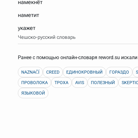
намекнёт
Порядок словарей можно изменять, перетаскивая слов
наметит
укажет
Чешско-русский словарь
Ранее с помощью онлайн-словаря reword.su искали 
NAZNAČÍ
CREED
ЕДИНОКРОВНЫЙ
ГОРАЗДО
ПРОВОЛОКА
ТРОХА
AVIS
ПОЛЕЗНЫЙ
SKEPTI
ЯЗЫКОВОЙ