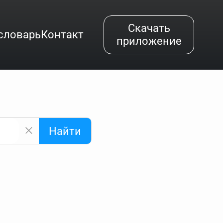
Скачать
словарь
Контакт
приложение
Найти
альным буквам и покажет их во всплывающем меню.
вёздочкой (*), а несколько неизвестных букв —
"Найти".
ке запроса "Пушкин поэт" и нажать "Найти", выведутся
нии "русский поэт 19 века". Пишем в Reword первым
атью "Лермонтов" и не только.