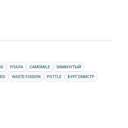
 Также можно выключать ненужные словари.
NG
УПАЛА
CAMOMILE
ЗАМКНУТЫЙ
ГКО
WASTE-FISSION
POTTLE
БУРГОМИСТР