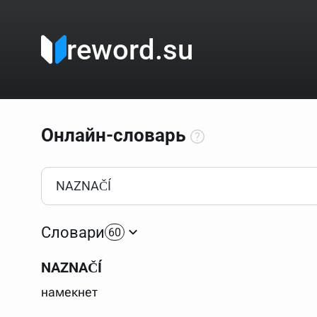
reword.su
Онлайн-словарь
Как пользоваться онлайн-словарём?
Прежде всего, начните вводить слово, значение котор
Если кликнуть по одному из вариантов, откроется стр
Словари
60
Если точное написание слова неизвестно (как в кроссв
процентом (%). В этом случае меню с вариантами работа
NAZNAČÍ
Для более сложных случаев существует возможность ука
все словарные статьи о поэте Пушкине, но не о городе.
намекнет
В сложных запросах тоже могут присутствовать неизвест
словом "***м***ов", далее через пробел "поэт". Получае