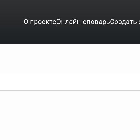
О проекте
Онлайн-словарь
Создать 
ого интересует. Система автоматически подберёт варианты по нач
аница со словарными статьями.
орде), неизвестную букву можно заменить подстановочным знаком з
ть не будет, а после ввода запроса нужно будет нажать на кнопку 
зывать несколько слов в запросе. Например, если написать в стро
ные буквы. Например, в кроссворде есть слово "***м***ов", в зада
тся "***м***ов поэт" (без кавычек). Нажимаем "Найти" и получаем ст