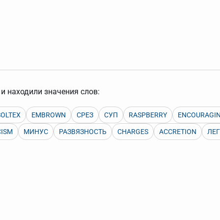
арь вверх или вниз за прямоугольник слева от названия словаря.
и находили значения слов:
SOLTEX
EMBROWN
СРЕЗ
СУП
RASPBERRY
ENCOURAGI
CISM
МИНУС
РАЗВЯЗНОСТЬ
CHARGES
ACCRETION
ЛЕ