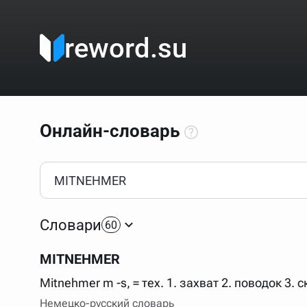
reword.su
Онлайн-словарь
Как пользоваться онлайн-словарём?
Прежде всего, начните вводить слово, значение котор
Если кликнуть по одному из вариантов, откроется стр
Словари
60
Если точное написание слова неизвестно (как в кроссв
процентом (%). В этом случае меню с вариантами работа
MITNEHMER
Для более сложных случаев существует возможность ука
все словарные статьи о поэте Пушкине, но не о городе.
Mitnehmer m -s, = тех. 1. захват 2. поводок 3.
В сложных запросах тоже могут присутствовать неизвест
Немецко-русский словарь
словом "***м***ов", далее через пробел "поэт". Получае