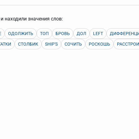
арь вверх или вниз за прямоугольник слева от названия словаря.
и находили значения слов:
Е
ОДОЛЖИТЬ
ТОП
БРОВЬ
ДОЛ
LEFT
ДИФФЕРЕНЦ
АТКИ
СТОЛБИК
SHIP'S
СОЧИТЬ
РОСКОШЬ
РАССТРО