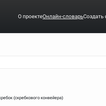
О проекте
Онлайн-словарь
Создать 
ого интересует. Система автоматически подберёт варианты по нач
аница со словарными статьями.
орде), неизвестную букву можно заменить подстановочным знаком з
ть не будет, а после ввода запроса нужно будет нажать на кнопку 
зывать несколько слов в запросе. Например, если написать в стро
 скребок (скребкового конвейера)
ные буквы. Например, в кроссворде есть слово "***м***ов", в зада
тся "***м***ов поэт" (без кавычек). Нажимаем "Найти" и получаем ст