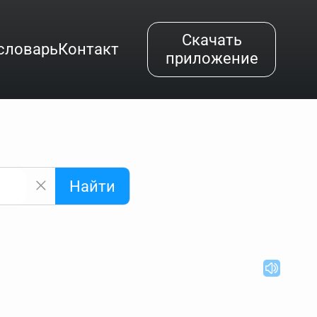
Скачать
словарь
Контакт
приложение
Найти
альным буквам и покажет их во всплывающем меню.
вёздочкой (*), а несколько неизвестных букв —
"Найти".
ке запроса "Пушкин поэт" и нажать "Найти", выведутся
нии "русский поэт 19 века". Пишем в Reword первым
атью "Лермонтов" и не только.