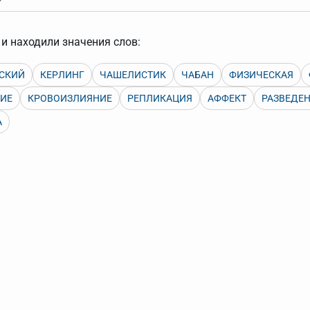
арь вверх или вниз за прямоугольник слева от названия словаря.
и находили значения слов:
СКИЙ
КЕРЛИНГ
ЧАШЕЛИСТИК
ЧАБАН
ФИЗИЧЕСКАЯ
ИЕ
КРОВОИЗЛИЯНИЕ
РЕПЛИКАЦИЯ
АФФЕКТ
РАЗВЕДЕ
А