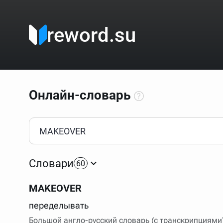
reword.su
Онлайн-словарь
Как пользоваться онлайн-словарём?
Прежде всего, начните вводить слово, значение котор
Если кликнуть по одному из вариантов, откроется стр
Словари
60
Если точное написание слова неизвестно (как в кроссв
процентом (%). В этом случае меню с вариантами работа
MAKEOVER
Для более сложных случаев существует возможность ука
все словарные статьи о поэте Пушкине, но не о городе.
переделывать
В сложных запросах тоже могут присутствовать неизвест
Большой англо-русский словарь (с транскрипциями
словом "***м***ов", далее через пробел "поэт". Получае