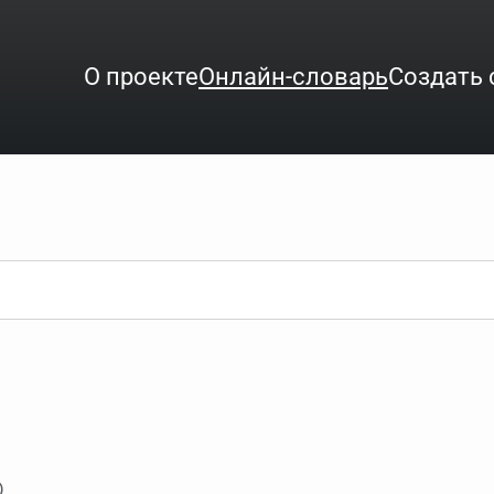
О проекте
Онлайн-словарь
Создать 
ого интересует. Система автоматически подберёт варианты по нач
аница со словарными статьями.
орде), неизвестную букву можно заменить подстановочным знаком з
ть не будет, а после ввода запроса нужно будет нажать на кнопку 
зывать несколько слов в запросе. Например, если написать в стро
ные буквы. Например, в кроссворде есть слово "***м***ов", в зада
)
тся "***м***ов поэт" (без кавычек). Нажимаем "Найти" и получаем ст