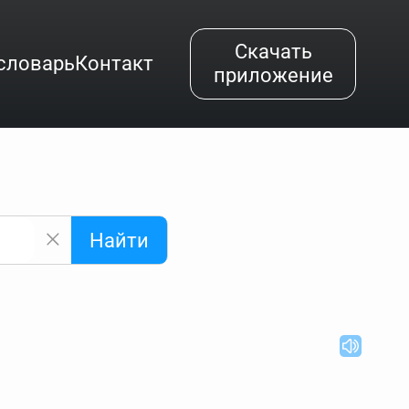
Скачать
словарь
Контакт
приложение
Найти
альным буквам и покажет их во всплывающем меню.
вёздочкой (*), а несколько неизвестных букв —
"Найти".
ке запроса "Пушкин поэт" и нажать "Найти", выведутся
нии "русский поэт 19 века". Пишем в Reword первым
атью "Лермонтов" и не только.