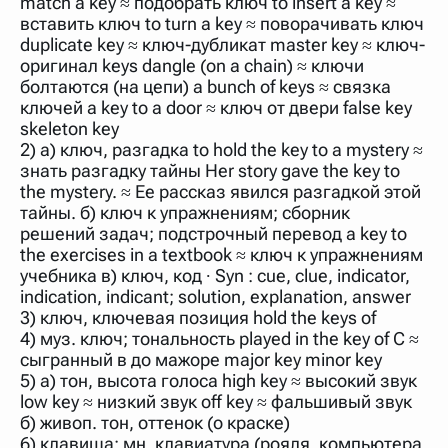
match a key ≈ подобрать ключ to insert a key ≈
нужно будет нажать на кнопку "Найти".
вставить ключ to turn a key ≈ поворачивать ключ
Для более сложных случаев существует возможность
duplicate key ≈ ключ-дубликат master key ≈ ключ-
указывать несколько слов в запросе. Например, если
оригинал keys dangle (on a chain) ≈ ключи
написать в строке запроса "Пушкин поэт" и нажать
болтаются (на цепи) a bunch of keys ≈ связка
"Найти", выведутся все словарные статьи о поэте
Пушкине, но не о городе.
ключей a key to a door ≈ ключ от двери false key
skeleton key
В сложных запросах тоже могут присутствовать
неизвестные буквы. Например, в кроссворде есть
2) а) ключ, разгадка to hold the key to a mystery ≈
слово "***м***ов", в задании "русский поэт 19 века".
знать разгадку тайны Her story gave the key to
Пишем в Reword первым словом "***м***ов", далее
the mystery. ≈ Ее рассказ явился разгадкой этой
через пробел "поэт". Получается "***м***ов поэт" (без
кавычек). Нажимаем "Найти" и получаем статью
тайны. б) ключ к упражнениям; сборник
"Лермонтов" и не только.
решений задач; подстрочный перевод a key to
the exercises in a textbook ≈ ключ к упражнениям
Порядок словарей можно изменять, перетаскивая
словарь вверх или вниз за прямоугольник слева от
учебника в) ключ, код ∙ Syn : cue, clue, indicator,
названия словаря. Также можно выключать ненужные
indication, indicant; solution, explanation, answer
словари.
3) ключ, ключевая позиция hold the keys of
4) муз. ключ; тональность played in the key of C ≈
сыгранный в до мажоре major key minor key
5) а) тон, высота голоса high key ≈ высокий звук
low key ≈ низкий звук off key ≈ фальшивый звук
б) живоп. тон, оттенок (о краске)
6) клавиша; мн. клавиатура (рояля, компьютера,