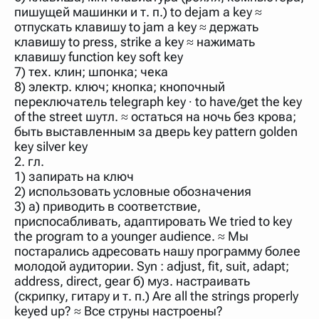
пишущей машинки и т. п.) to dejam a key ≈
отпускать клавишу to jam a key ≈ держать
клавишу to press, strike a key ≈ нажимать
клавишу function key soft key
7) тех. клин; шпонка; чека
8) электр. ключ; кнопка; кнопочный
переключатель telegraph key ∙ to have/get the key
of the street шутл. ≈ остаться на ночь без крова;
быть выставленным за дверь key pattern golden
key silver key
2. гл.
1) запирать на ключ
2) использовать условные обозначения
3) а) приводить в соответствие,
приспосабливать, адаптировать We tried to key
the program to a younger audience. ≈ Мы
постарались адресовать нашу программу более
молодой аудитории. Syn : adjust, fit, suit, adapt;
address, direct, gear б) муз. настраивать
(скрипку, гитару и т. п.) Are all the strings properly
keyed up? ≈ Все струны настроены?