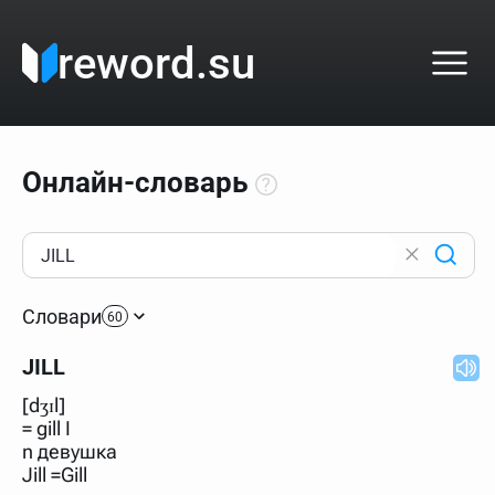
reword.su
Онлайн-словарь
Как пользоваться онлайн-словарём?
Прежде всего, начните вводить слово, значение
Словари
которого интересует. Система автоматически подберёт
60
варианты по начальным буквам и покажет их во
всплывающем меню. Если кликнуть по одному из
JILL
вариантов, откроется страница со словарными
статьями.
[dʒɪl]
Если точное написание слова неизвестно (как в
= gill I
кроссворде), неизвестную букву можно заменить
n девушка
подстановочным знаком звёздочкой (*), а несколько
неизвестных букв — процентом (%). В этом случае меню
Jill =Gill
с вариантами работать не будет, а после ввода запроса