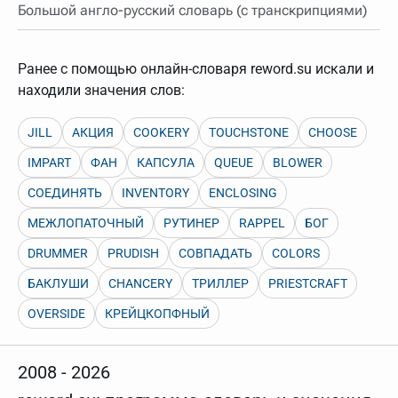
нужно будет нажать на кнопку "Найти".
Большой англо-русский словарь (с транскрипциями)
Для более сложных случаев существует возможность
указывать несколько слов в запросе. Например, если
написать в строке запроса "Пушкин поэт" и нажать
Ранее с помощью онлайн-словаря reword.su искали и
"Найти", выведутся все словарные статьи о поэте
находили значения слов:
Пушкине, но не о городе.
В сложных запросах тоже могут присутствовать
неизвестные буквы. Например, в кроссворде есть
JILL
АКЦИЯ
COOKERY
TOUCHSTONE
CHOOSE
слово "***м***ов", в задании "русский поэт 19 века".
Пишем в Reword первым словом "***м***ов", далее
IMPART
ФАН
КАПСУЛА
QUEUE
BLOWER
через пробел "поэт". Получается "***м***ов поэт" (без
кавычек). Нажимаем "Найти" и получаем статью
СОЕДИНЯТЬ
INVENTORY
ENCLOSING
"Лермонтов" и не только.
МЕЖЛОПАТОЧНЫЙ
РУТИНЕР
RAPPEL
БОГ
Порядок словарей можно изменять, перетаскивая
словарь вверх или вниз за прямоугольник слева от
названия словаря. Также можно выключать ненужные
DRUMMER
PRUDISH
СОВПАДАТЬ
COLORS
словари.
БАКЛУШИ
CHANCERY
ТРИЛЛЕР
PRIESTCRAFT
OVERSIDE
КРЕЙЦКОПФНЫЙ
2008 - 2026