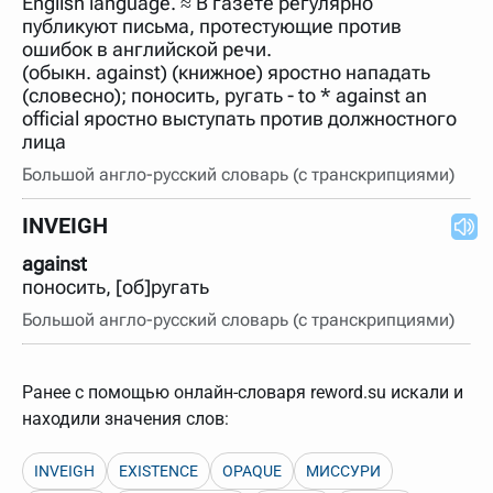
English language. ≈ В газете регулярно
нужно будет нажать на кнопку "Найти".
публикуют письма, протестующие против
Для более сложных случаев существует возможность
ошибок в английской речи.
указывать несколько слов в запросе. Например, если
(обыкн. against) (книжное) яростно нападать
написать в строке запроса "Пушкин поэт" и нажать
(словесно); поносить, ругать - to * against an
"Найти", выведутся все словарные статьи о поэте
Пушкине, но не о городе.
official яростно выступать против должностного
лица
В сложных запросах тоже могут присутствовать
неизвестные буквы. Например, в кроссворде есть
Большой англо-русский словарь (с транскрипциями)
слово "***м***ов", в задании "русский поэт 19 века".
Пишем в Reword первым словом "***м***ов", далее
через пробел "поэт". Получается "***м***ов поэт" (без
INVEIGH
кавычек). Нажимаем "Найти" и получаем статью
"Лермонтов" и не только.
against
Порядок словарей можно изменять, перетаскивая
поносить, [об]ругать
словарь вверх или вниз за прямоугольник слева от
названия словаря. Также можно выключать ненужные
Большой англо-русский словарь (с транскрипциями)
словари.
Ранее с помощью онлайн-словаря reword.su искали и
находили значения слов:
INVEIGH
EXISTENCE
OPAQUE
МИССУРИ