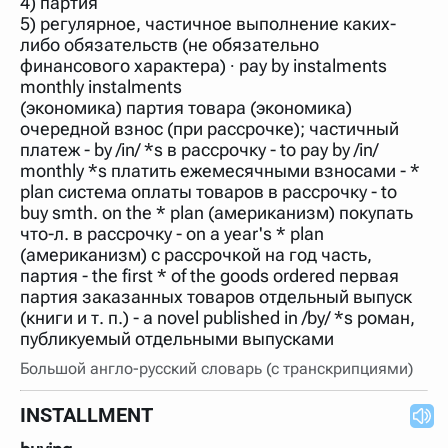
4) партия
нужно будет нажать на кнопку "Найти".
5) регулярное, частичное выполнение каких-
Для более сложных случаев существует возможность
либо обязательств (не обязательно
указывать несколько слов в запросе. Например, если
финансового характера) ∙ pay by instalments
написать в строке запроса "Пушкин поэт" и нажать
monthly instalments
"Найти", выведутся все словарные статьи о поэте
Пушкине, но не о городе.
(экономика) партия товара (экономика)
очередной взнос (при рассрочке); частичный
В сложных запросах тоже могут присутствовать
неизвестные буквы. Например, в кроссворде есть
платеж - by /in/ *s в рассрочку - to pay by /in/
слово "***м***ов", в задании "русский поэт 19 века".
monthly *s платить ежемесячными взносами - *
Пишем в Reword первым словом "***м***ов", далее
plan система оплаты товаров в рассрочку - to
через пробел "поэт". Получается "***м***ов поэт" (без
кавычек). Нажимаем "Найти" и получаем статью
buy smth. on the * plan (американизм) покупать
"Лермонтов" и не только.
что-л. в рассрочку - on a year's * plan
(американизм) с рассрочкой на год часть,
Порядок словарей можно изменять, перетаскивая
словарь вверх или вниз за прямоугольник слева от
партия - the first * of the goods ordered первая
названия словаря. Также можно выключать ненужные
партия заказанных товаров отдельный выпуск
словари.
(книги и т. п.) - a novel published in /by/ *s роман,
публикуемый отдельными выпусками
Большой англо-русский словарь (с транскрипциями)
INSTALLMENT