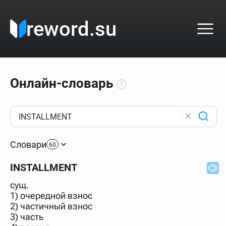
reword.su
Онлайн-словарь
Как пользоваться онлайн-словарём?
Прежде всего, начните вводить слово, значение
Словари
которого интересует. Система автоматически подберёт
60
варианты по начальным буквам и покажет их во
всплывающем меню. Если кликнуть по одному из
INSTALLMENT
вариантов, откроется страница со словарными
статьями.
сущ.
Если точное написание слова неизвестно (как в
1) очередной взнос
кроссворде), неизвестную букву можно заменить
2) частичный взнос
подстановочным знаком звёздочкой (*), а несколько
неизвестных букв — процентом (%). В этом случае меню
3) часть
с вариантами работать не будет, а после ввода запроса