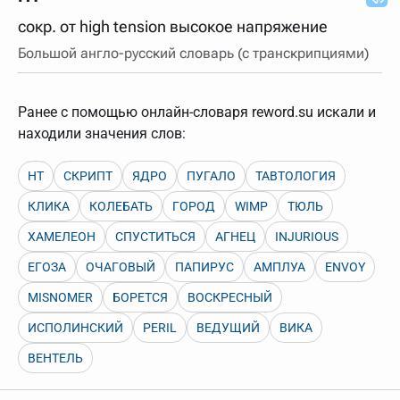
нужно будет нажать на кнопку "Найти".
сокр. от high tension высокое напряжение
Для более сложных случаев существует возможность
указывать несколько слов в запросе. Например, если
Большой англо-русский словарь (с транскрипциями)
написать в строке запроса "Пушкин поэт" и нажать
"Найти", выведутся все словарные статьи о поэте
Пушкине, но не о городе.
Ранее с помощью онлайн-словаря reword.su искали и
В сложных запросах тоже могут присутствовать
неизвестные буквы. Например, в кроссворде есть
находили значения слов:
слово "***м***ов", в задании "русский поэт 19 века".
Пишем в Reword первым словом "***м***ов", далее
через пробел "поэт". Получается "***м***ов поэт" (без
HT
СКРИПТ
ЯДРО
ПУГАЛО
ТАВТОЛОГИЯ
кавычек). Нажимаем "Найти" и получаем статью
"Лермонтов" и не только.
КЛИКА
КОЛЕБАТЬ
ГОРОД
WIMP
ТЮЛЬ
Порядок словарей можно изменять, перетаскивая
ХАМЕЛЕОН
СПУСТИТЬСЯ
АГНЕЦ
INJURIOUS
словарь вверх или вниз за прямоугольник слева от
названия словаря. Также можно выключать ненужные
ЕГОЗА
ОЧАГОВЫЙ
ПАПИРУС
АМПЛУА
ENVOY
словари.
MISNOMER
БОРЕТСЯ
ВОСКРЕСНЫЙ
ИСПОЛИНСКИЙ
PERIL
ВЕДУЩИЙ
ВИКА
ВЕНТЕЛЬ