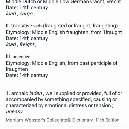
Middle Dutch or Middle Low German vracht, vrecht
нужно будет нажать на кнопку "Найти".
Для более сложных случаев существует возможность
load
,
cargo
,
указывать несколько слов в запросе. Например, если
написать в строке запроса "Пушкин поэт" и нажать
"Найти", выведутся все словарные статьи о поэте
II. transitive
(fraughted or fraught; fraughting)
verb
Пушкине, но не о городе.
Etymology: Middle English fraughten, from 1fraught
В сложных запросах тоже могут присутствовать
неизвестные буквы. Например, в кроссворде есть
load
,
freight
,
слово "***м***ов", в задании "русский поэт 19 века".
Пишем в Reword первым словом "***м***ов", далее
через пробел "поэт". Получается "***м***ов поэт" (без
III.
adjective
кавычек). Нажимаем "Найти" и получаем статью
Etymology: Middle English, from past participle of
"Лермонтов" и не только.
fraughten
Порядок словарей можно изменять, перетаскивая
Date: 14th century
словарь вверх или вниз за прямоугольник слева от
названия словаря. Также можно выключать ненужные
словари.
1. archaic
laden
, well supplied or provided, full of or
accompanied by something specified, causing or
characterized by emotional distress or tension ;
uneasy
Merriam-Webster's Collegiate® Dictionary, 11th Edition