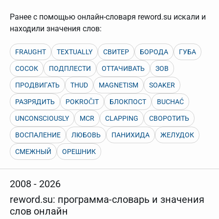
Ранее с помощью онлайн-словаря reword.su искали и
находили значения слов:
FRAUGHT
TEXTUALLY
СВИТЕР
БОРОДА
ГУБА
СОСОК
ПОДПЛЕСТИ
ОТТАЧИВАТЬ
ЗОВ
ПРОДВИГАТЬ
THUD
MAGNETISM
SOAKER
РАЗРЯДИТЬ
POKROČIT
БЛОКПОСТ
BUCHAĆ
UNCONSCIOUSLY
MCR
CLAPPING
СВОРОТИТЬ
ВОСПАЛЕНИЕ
ЛЮБОВЬ
ПАНИХИДА
ЖЕЛУДОК
СМЕЖНЫЙ
ОРЕШНИК
2008 - 2026
reword.su: программа-словарь и значения
слов онлайн