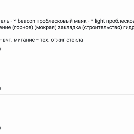
арь вверх или вниз за прямоугольник слева от названия словаря.
ель - * beacon проблесковый маяк - * light проблеско
ение (горное) (мокрая) закладка (строительство) ги
h ~ вчт. мигание ~ тех. отжиг стекла
)
)
)