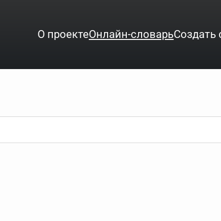
О проекте
Онлайн-словарь
Создать 
ого интересует. Система автоматически подберёт варианты по нач
аница со словарными статьями.
орде), неизвестную букву можно заменить подстановочным знаком з
ть не будет, а после ввода запроса нужно будет нажать на кнопку 
зывать несколько слов в запросе. Например, если написать в стро
ные буквы. Например, в кроссворде есть слово "***м***ов", в зада
тся "***м***ов поэт" (без кавычек). Нажимаем "Найти" и получаем ст