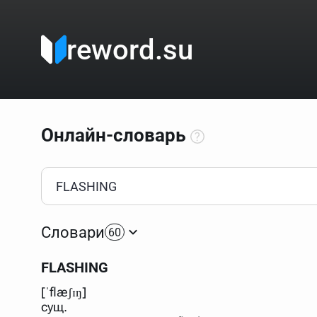
reword.su
Онлайн-словарь
Как пользоваться онлайн-словарём?
Прежде всего, начните вводить слово, значение котор
Если кликнуть по одному из вариантов, откроется стр
Словари
60
Если точное написание слова неизвестно (как в кроссв
процентом (%). В этом случае меню с вариантами работа
FLASHING
Для более сложных случаев существует возможность ука
все словарные статьи о поэте Пушкине, но не о городе.
[ˈflæʃɪŋ]
В сложных запросах тоже могут присутствовать неизвест
сущ.
словом "***м***ов", далее через пробел "поэт". Получае