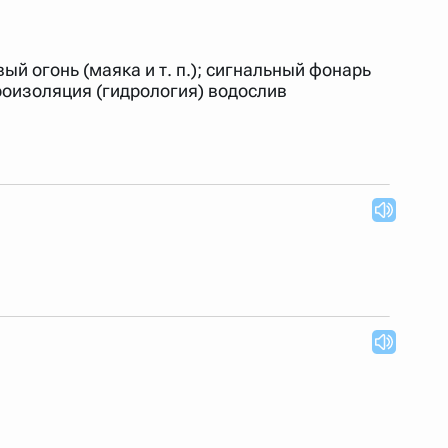
 Также можно выключать ненужные словари.
вый огонь (маяка и т. п.); сигнальный фонарь
дроизоляция (гидрология) водослив