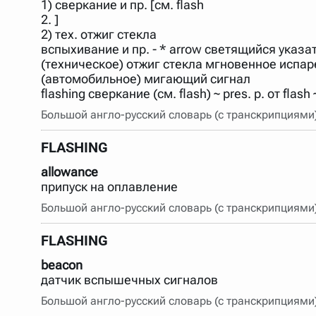
1) сверкание и пр. [см. flash
Порядок словарей можно изменять, перетаскивая слов
2. ]
2) тех. отжиг стекла
вспыхивание и пр. - * arrow светящийся указат
(техническое) отжиг стекла мгновенное испар
(автомобильное) мигающий сигнал
flashing сверкание (см. flash) ~ pres. p. от flas
Большой англо-русский словарь (с транскрипциями
FLASHING
allowance
припуск на оплавление
Большой англо-русский словарь (с транскрипциями
FLASHING
beacon
датчик вспышечных сигналов
Большой англо-русский словарь (с транскрипциями