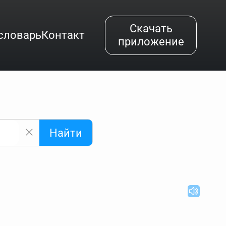
Скачать
словарь
Контакт
приложение
Найти
альным буквам и покажет их во всплывающем меню.
вёздочкой (*), а несколько неизвестных букв —
"Найти".
ке запроса "Пушкин поэт" и нажать "Найти", выведутся
нии "русский поэт 19 века". Пишем в Reword первым
атью "Лермонтов" и не только.