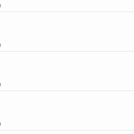
)
)
)
)