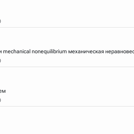
)
 mechanical nonequilibrium механическая неравнове
)
ем
)