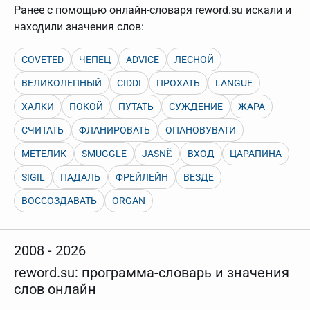
нужно будет нажать на кнопку "Найти".
Ранее с помощью онлайн-словаря reword.su искали и
Для более сложных случаев существует возможность
находили значения слов:
указывать несколько слов в запросе. Например, если
написать в строке запроса "Пушкин поэт" и нажать
"Найти", выведутся все словарные статьи о поэте
COVETED
ЧЕПЕЦ
ADVICE
ЛЕСНОЙ
Пушкине, но не о городе.
ВЕЛИКОЛЕПНЫЙ
CIDDI
ПРОХАТЬ
LANGUE
В сложных запросах тоже могут присутствовать
неизвестные буквы. Например, в кроссворде есть
ХАЛКИ
ПОКОЙ
ПУТАТЬ
СУЖДЕНИЕ
ЖАРА
слово "***м***ов", в задании "русский поэт 19 века".
Пишем в Reword первым словом "***м***ов", далее
СЧИТАТЬ
ФЛАНИРОВАТЬ
ОПАНОВУВАТИ
через пробел "поэт". Получается "***м***ов поэт" (без
кавычек). Нажимаем "Найти" и получаем статью
МЕТЕЛИК
SMUGGLE
JASNĚ
ВХОД
ЦАРАПИНА
"Лермонтов" и не только.
Порядок словарей можно изменять, перетаскивая
SIGIL
ПАДАЛЬ
ФРЕЙЛЕЙН
ВЕЗДЕ
словарь вверх или вниз за прямоугольник слева от
названия словаря. Также можно выключать ненужные
ВОССОЗДАВАТЬ
ORGAN
словари.
2008 - 2026
reword.su: программа-словарь и значения
слов онлайн