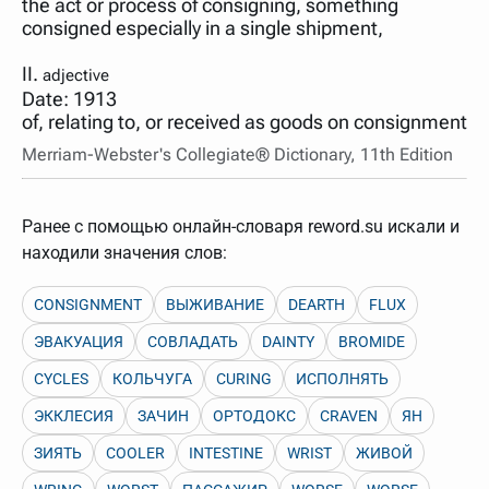
the act or process of consigning, something
нужно будет нажать на кнопку "Найти".
consigned especially in a single shipment,
Для более сложных случаев существует возможность
указывать несколько слов в запросе. Например, если
II.
написать в строке запроса "Пушкин поэт" и нажать
adjective
"Найти", выведутся все словарные статьи о поэте
Date: 1913
Пушкине, но не о городе.
of, relating to, or received as goods on consignment
В сложных запросах тоже могут присутствовать
Merriam-Webster's Collegiate® Dictionary, 11th Edition
неизвестные буквы. Например, в кроссворде есть
слово "***м***ов", в задании "русский поэт 19 века".
Пишем в Reword первым словом "***м***ов", далее
через пробел "поэт". Получается "***м***ов поэт" (без
Ранее с помощью онлайн-словаря reword.su искали и
кавычек). Нажимаем "Найти" и получаем статью
"Лермонтов" и не только.
находили значения слов:
Порядок словарей можно изменять, перетаскивая
словарь вверх или вниз за прямоугольник слева от
CONSIGNMENT
ВЫЖИВАНИЕ
DEARTH
FLUX
названия словаря. Также можно выключать ненужные
словари.
ЭВАКУАЦИЯ
СОВЛАДАТЬ
DAINTY
BROMIDE
CYCLES
КОЛЬЧУГА
CURING
ИСПОЛНЯТЬ
ЭККЛЕСИЯ
ЗАЧИН
ОРТОДОКС
CRAVEN
ЯН
ЗИЯТЬ
COOLER
INTESTINE
WRIST
ЖИВОЙ