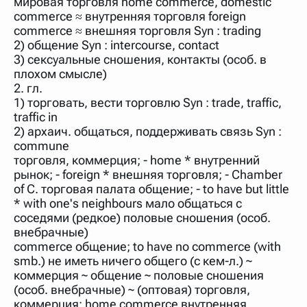
мировая торговля home commerce, domestic
нужно будет нажать на кнопку "Найти".
commerce ≈ внутренняя торговля foreign
Для более сложных случаев существует возможность
commerce ≈ внешняя торговля Syn : trading
указывать несколько слов в запросе. Например, если
2) общение Syn : intercourse, contact
написать в строке запроса "Пушкин поэт" и нажать
3) сексуальные сношения, контакты (особ. в
"Найти", выведутся все словарные статьи о поэте
Пушкине, но не о городе.
плохом смысле)
2. гл.
В сложных запросах тоже могут присутствовать
неизвестные буквы. Например, в кроссворде есть
1) торговать, вести торговлю Syn : trade, traffic,
слово "***м***ов", в задании "русский поэт 19 века".
traffic in
Пишем в Reword первым словом "***м***ов", далее
2) архаич. общаться, поддерживать связь Syn :
через пробел "поэт". Получается "***м***ов поэт" (без
кавычек). Нажимаем "Найти" и получаем статью
commune
"Лермонтов" и не только.
торговля, коммерция; - home * внутренний
рынок; - foreign * внешняя торговля; - Chamber
Порядок словарей можно изменять, перетаскивая
словарь вверх или вниз за прямоугольник слева от
of C. торговая палата общение; - to have but little
названия словаря. Также можно выключать ненужные
* with one's neighbours мало общаться с
словари.
соседями (редкое) половые сношения (особ.
внебрачные)
commerce общение; to have no commerce (with
smb.) не иметь ничего общего (с кем-л.) ~
коммерция ~ общение ~ половые сношения
(особ. внебрачные) ~ (оптовая) торговля,
коммерция; home commerce внутренняя