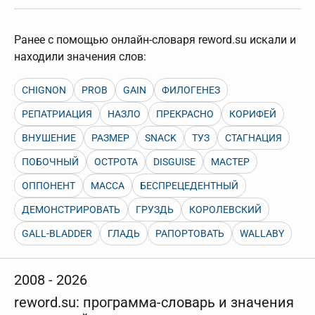
нужно будет нажать на кнопку "Найти".
Для более сложных случаев существует возможность
указывать несколько слов в запросе. Например, если
Ранее с помощью онлайн-словаря reword.su искали и
написать в строке запроса "Пушкин поэт" и нажать
находили значения слов:
"Найти", выведутся все словарные статьи о поэте
Пушкине, но не о городе.
CHIGNON
В сложных запросах тоже могут присутствовать
PROB
GAIN
ФИЛОГЕНЕЗ
неизвестные буквы. Например, в кроссворде есть
слово "***м***ов", в задании "русский поэт 19 века".
РЕПАТРИАЦИЯ
НАЗЛО
ПРЕКРАСНО
КОРИФЕЙ
Пишем в Reword первым словом "***м***ов", далее
через пробел "поэт". Получается "***м***ов поэт" (без
ВНУШЕНИЕ
РАЗМЕР
SNACK
ТУЗ
СТАГНАЦИЯ
кавычек). Нажимаем "Найти" и получаем статью
"Лермонтов" и не только.
ПОБОЧНЫЙ
ОСТРОТА
DISGUISE
МАСТЕР
Порядок словарей можно изменять, перетаскивая
ОППОНЕНТ
МАССА
БЕСПРЕЦЕДЕНТНЫЙ
словарь вверх или вниз за прямоугольник слева от
названия словаря. Также можно выключать ненужные
ДЕМОНСТРИРОВАТЬ
ГРУЗДЬ
КОРОЛЕВСКИЙ
словари.
GALL-BLADDER
ГЛАДЬ
РАПОРТОВАТЬ
WALLABY
2008 - 2026
reword.su: программа-словарь и значения