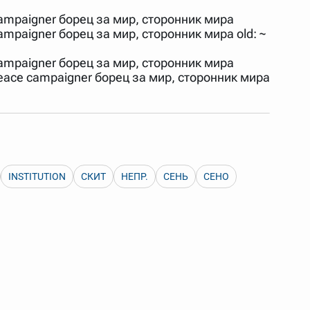
 Также можно выключать ненужные словари.
ampaigner борец за мир, сторонник мира
mpaigner борец за мир, сторонник мира old: ~
ampaigner борец за мир, сторонник мира
peace campaigner борец за мир, сторонник мира
INSTITUTION
СКИТ
НЕПР.
СЕНЬ
СЕНО