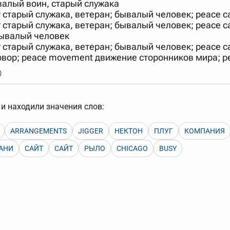
ывалый воин, старый служака
арь вверх или вниз за прямоугольник слева от названия словаря.
r старый служака, ветеран; бывалый человек; peace c
 старый служака, ветеран; бывалый человек; peace ca
бывалый человек
r старый служака, ветеран; бывалый человек; peace c
оговор; peace movement движение сторонников мира; 
)
и находили значения слов:
ARRANGEMENTS
JIGGER
НЕКТОН
ПЛУГ
КОМПАНИЯ
АНИ
САЙТ
САЙТ
РЫЛО
CHICAGO
BUSY