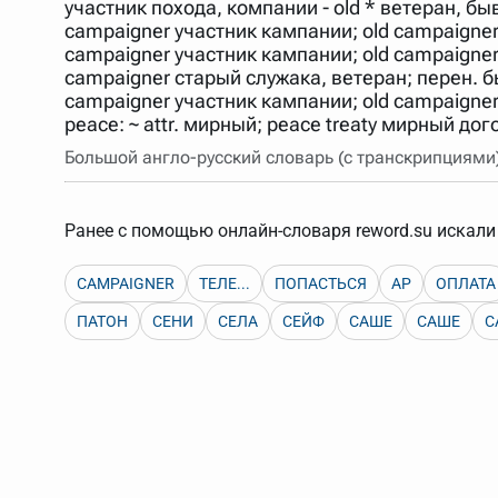
участник похода, компании - old * ветеран, б
Порядок словарей можно изменять, перетаскивая слов
campaigner участник кампании; old campaigne
campaigner участник кампании; old campaigner
campaigner старый служака, ветеран; перен. 
campaigner участник кампании; old campaigne
peace: ~ attr. мирный; peace treaty мирный д
Большой англо-русский словарь (с транскрипциями
Ранее с помощью онлайн-словаря reword.su искали 
CAMPAIGNER
ТЕЛЕ...
ПОПАСТЬСЯ
АР
ОПЛАТА
ПАТОН
СЕНИ
СЕЛА
СЕЙФ
САШЕ
САШЕ
С