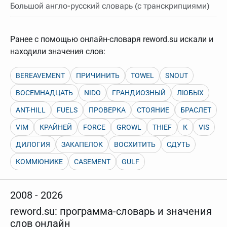
нужно будет нажать на кнопку "Найти".
Большой англо-русский словарь (с транскрипциями)
Для более сложных случаев существует возможность
указывать несколько слов в запросе. Например, если
написать в строке запроса "Пушкин поэт" и нажать
Ранее с помощью онлайн-словаря reword.su искали и
"Найти", выведутся все словарные статьи о поэте
находили значения слов:
Пушкине, но не о городе.
В сложных запросах тоже могут присутствовать
неизвестные буквы. Например, в кроссворде есть
BEREAVEMENT
ПРИЧИНИТЬ
TOWEL
SNOUT
слово "***м***ов", в задании "русский поэт 19 века".
Пишем в Reword первым словом "***м***ов", далее
ВОСЕМНАДЦАТЬ
NIDO
ГРАНДИОЗНЫЙ
ЛЮБЫХ
через пробел "поэт". Получается "***м***ов поэт" (без
кавычек). Нажимаем "Найти" и получаем статью
ANT-HILL
FUELS
ПРОВЕРКА
СТОЯНИЕ
БРАСЛЕТ
"Лермонтов" и не только.
VIM
КРАЙНЕЙ
FORCE
GROWL
THIEF
К
VIS
Порядок словарей можно изменять, перетаскивая
словарь вверх или вниз за прямоугольник слева от
названия словаря. Также можно выключать ненужные
ДИЛОГИЯ
ЗАКАПЕЛОК
ВОСХИТИТЬ
СДУТЬ
словари.
КОММЮНИКЕ
CASEMENT
GULF
2008 - 2026
reword.su: программа-словарь и значения
слов онлайн