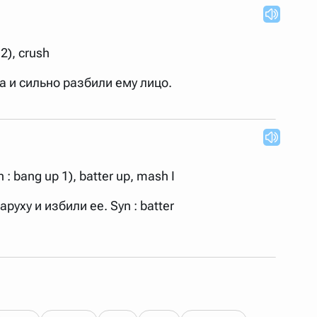
2), crush
ка и сильно разбили ему лицо.
: bang up 1), batter up, mash I
руху и избили ее. Syn : batter