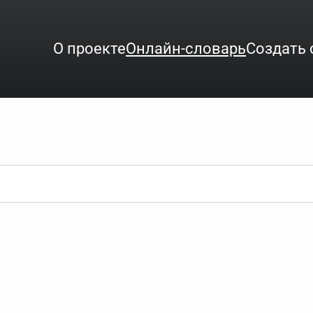
О проекте
Онлайн-словарь
Создать 
ого интересует. Система автоматически подберёт варианты по нач
аница со словарными статьями.
орде), неизвестную букву можно заменить подстановочным знаком з
ть не будет, а после ввода запроса нужно будет нажать на кнопку 
зывать несколько слов в запросе. Например, если написать в стро
ные буквы. Например, в кроссворде есть слово "***м***ов", в зада
тся "***м***ов поэт" (без кавычек). Нажимаем "Найти" и получаем ст