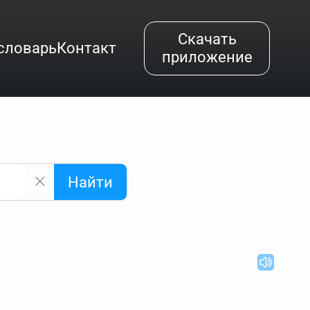
Скачать
словарь
Контакт
приложение
Найти
альным буквам и покажет их во всплывающем меню.
вёздочкой (*), а несколько неизвестных букв —
"Найти".
ке запроса "Пушкин поэт" и нажать "Найти", выведутся
нии "русский поэт 19 века". Пишем в Reword первым
атью "Лермонтов" и не только.