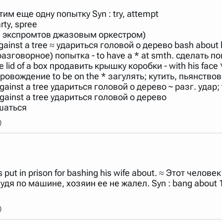
арь вверх или вниз за прямоугольник слева от названия словаря.
этим еще одну попытку Syn : try, attempt
rty, spree
и экспромтов джазовым оркестром)
against a tree ≈ удариться головой о дерево bash about
разговорное) попытка - to have a * at smth. сделать п
he lid of a box продавить крышку коробки - with his fa
ровождение to be on the * загулять; кутить, пьянство
gainst a tree удариться головой о дерево ~ разг. удар; 
against a tree удариться головой о дерево
ушаться
)
put in prison for bashing his wife about. ≈ Этот чело
 ≈ Судя по машине, хозяин ее не жалел. Syn : bang about 1
)