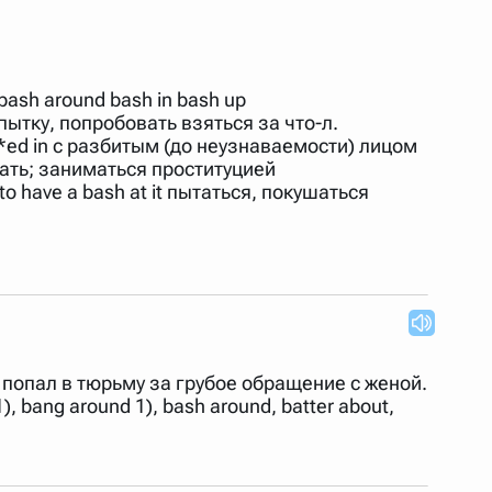
 Также можно выключать ненужные словари.
 bash around bash in bash up
опытку, попробовать взяться за что-л.
ce *ed in с разбитым (до неузнаваемости) лицом
вать; заниматься проституцией
to have a bash at it пытаться, покушаться
век попал в тюрьму за грубое обращение с женой.
), bang around 1), bash around, batter about,