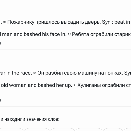
n. ≈ Пожарнику пришлось высадить дверь. Syn : beat in 
ld man and bashed his face in. ≈ Ребята ограбили стари
)
ar in the race. ≈ Он разбил свою машину на гонках. Syn 
e old woman and bashed her up. ≈ Хулиганы ограбили ста
)
и находили значения слов: