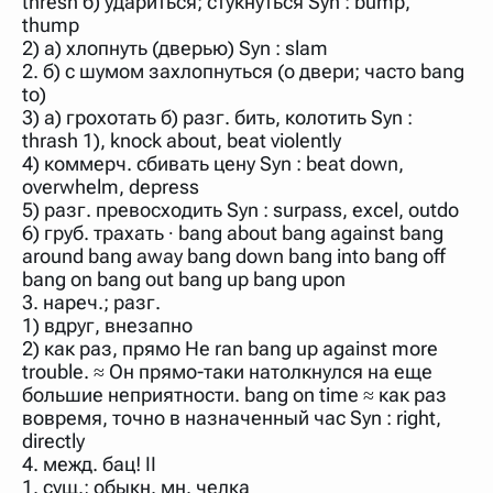
thresh б) удариться; стукнуться Syn : bump,
thump
2) а) хлопнуть (дверью) Syn : slam
2. б) с шумом захлопнуться (о двери; часто bang
to)
3) а) грохотать б) разг. бить, колотить Syn :
thrash 1), knock about, beat violently
4) коммерч. сбивать цену Syn : beat down,
overwhelm, depress
5) разг. превосходить Syn : surpass, excel, outdo
6) груб. трахать ∙ bang about bang against bang
around bang away bang down bang into bang off
bang on bang out bang up bang upon
3. нареч.; разг.
1) вдруг, внезапно
2) как раз, прямо He ran bang up against more
trouble. ≈ Он прямо-таки натолкнулся на еще
большие неприятности. bang on time ≈ как раз
вовремя, точно в назначенный час Syn : right,
directly
4. межд. бац! II
1. сущ.; обыкн. мн. челка