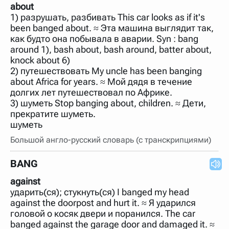
about
1) разрушать, разбивать This car looks as if it's
been banged about. ≈ Эта машина выглядит так,
как будто она побывала в аварии. Syn : bang
around 1), bash about, bash around, batter about,
knock about 6)
2) путешествовать My uncle has been banging
about Africa for years. ≈ Мой дядя в течение
долгих лет путешествовал по Африке.
3) шуметь Stop banging about, children. ≈ Дети,
прекратите шуметь.
шуметь
Большой англо-русский словарь (с транскрипциями)
BANG
against
ударить(ся); стукнуть(ся) I banged my head
against the doorpost and hurt it. ≈ Я ударился
головой о косяк двери и поранился. The car
banged against the garage door and damaged it. ≈