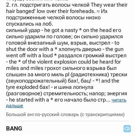
2. гл. подстригать волосы челкой They wear their
hair banged' low over their foreheads. ≈ Их
подстриженные челкой волосы низко
спускались на лоб.
сильный удар - he got a nasty * on the head его
сильно ударили по голове; он сильно ударился
головой внезапный шум, взрыв, выстрел - to
shut the door with a * хлопнуть дверью - the gun
went off with a loud * раздался громкий выстрел
- the * of the violent explosion could be heard for
miles and miles грохот сильного взрыва был
слышен за много миль pl (радиотехника) трески
(звукоподрожательный) бах!, бац! - *! and the
tyre exploded бах! - и шина лопнула
(разговорное) стремительность; напор; энергия
- he started with a * его начало было стр…
читать
дальше
Большой англо-русский словарь (с транскрипциями)
BANG