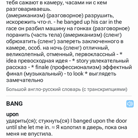
тебя сажают в камеру, часами ни с кем
разговариваешь.
(американизм) (разговорное) разрушить,
искорежить что-л. - he banged up his car in the
race он разбил машину на гонках (разговорное)
поранить (часть тела) (американизм) (сленг)
обрюхатить (сленг) запереть заключенного в
камере, особ. на ночь (сленг) отличный,
великолепный, отменный, первоклассный - *
idea превосходная идея - * story увлекательный
рассказ - * finale (профессионализм) эффектный
финал (музыкальный) - to look * выглядеть
замечательно
Большой англо-русский словарь (с транскрипциями)
BANG
upon
ударить(ся); стукнуть(ся) I banged upon the door
until she let me in. ≈ Я колотил в дверь, пока она
меня не впустила.