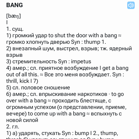
нужно будет нажать на кнопку "Найти".
BANG
Для более сложных случаев существует возможность
[bæŋ]
указывать несколько слов в запросе. Например, если
написать в строке запроса "Пушкин поэт" и нажать
I
"Найти", выведутся все словарные статьи о поэте
1. сущ.
Пушкине, но не о городе.
1) громкий удар to shut the door with a bang ≈
В сложных запросах тоже могут присутствовать
громко хлопнуть дверью Syn : thump 1.
неизвестные буквы. Например, в кроссворде есть
2) внезапный шум, выстрел, взрыв; тж. ядерный
слово "***м***ов", в задании "русский поэт 19 века".
взрыв
Пишем в Reword первым словом "***м***ов", далее
через пробел "поэт". Получается "***м***ов поэт" (без
3) стремительность Syn : impetus
кавычек). Нажимаем "Найти" и получаем статью
4) амер.; сл. приятное возбуждение I get a bang
"Лермонтов" и не только.
out of all this. ≈ Все это меня возбуждает. Syn :
Порядок словарей можно изменять, перетаскивая
thrill, kick I 7)
словарь вверх или вниз за прямоугольник слева от
5) сл. половое сношение
названия словаря. Также можно выключать ненужные
6) амер.; сл. впрыскивание наркотиков ∙ to go
словари.
over with a bang ≈ проходить блестяще, с
огромным успехом (о представлении, приеме,
вечере) to come up with a bang ≈ вспыхнуть с
новой силой
2. гл.
1) а) ударять, стукать Syn : bump I 2., thump,