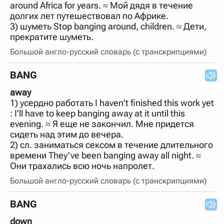
around Africa for years. ≈ Мой дядя в течение
долгих лет путешествовал по Африке.
3) шуметь Stop banging around, children. ≈ Дети,
прекратите шуметь.
Большой англо-русский словарь (с транскрипциями)
BANG
away
1) усердно работать I haven't finished this work yet
: I'll have to keep banging away at it until this
evening. ≈ Я еще не закончил. Мне придется
сидеть над этим до вечера.
2) сл. заниматься сексом в течение длительного
времени They've been banging away all night. ≈
Они трахались всю ночь напролет.
Большой англо-русский словарь (с транскрипциями)
BANG
down