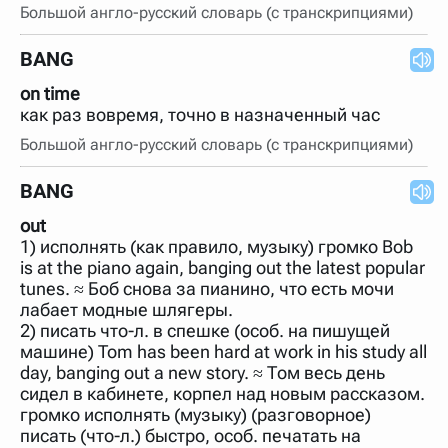
Большой англо-русский словарь (с транскрипциями)
BANG
on time
как раз вовремя, точно в назначенный час
Большой англо-русский словарь (с транскрипциями)
BANG
out
1) исполнять (как правило, музыку) громко Bob
is at the piano again, banging out the latest popular
tunes. ≈ Боб снова за пианино, что есть мочи
лабает модные шлягеры.
2) писать что-л. в спешке (особ. на пишущей
машине) Tom has been hard at work in his study all
day, banging out a new story. ≈ Том весь день
сидел в кабинете, корпел над новым рассказом.
громко исполнять (музыку) (разговорное)
писать (что-л.) быстро, особ. печатать на