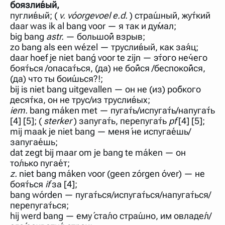
боязли́вый,
пугли́вый; (
v.
vóorgevoel
e.d.
) стра́шный, жу́ткий
daar was ik al bang voor — я так и ду́мал;
big bang
astr.
— большо́й взрыв;
zo bang als een wézel — трусли́вый, как за́яц;
daar hoef je niet banǵ voor te zijn — э́того не́чего
боя́ться /опаса́ться, (да) не бо́йся /беспоко́йся,
(да) что ты бои́шься?!;
bij is niet bang uitgevallen — он не (из) ро́бкого
iem.
bang máken met — пуга́ть/испуга́ть/напуга́ть
[4] [5]; (
sterker
) запуга́ть, перепуга́ть
pf
[4] [5];
mij maak je niet bang — меня́ не испуга́ешь/
запуга́ешь;
dat zegt bij maar om je bang te máken — он
z.
niet bang máken voor (geen zórgen óver) — не
боя́ться
if
за [4];
bang wórden — пуга́ться/испуга́ться/напуга́ться/
перепуга́ться;
hij werd bang — ему́ ста́ло стра́шно, им овладе́л/