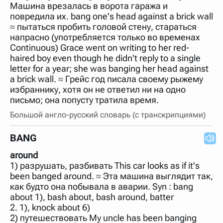
Машина врезалась в ворота гаража и
повредила их. bang one's head against a brick wall
≈ пытаться пробить головой стену, стараться
напрасно (употребляется только во временах
Continuous) Grace went on writing to her red-
haired boy even though he didn't reply to a single
letter for a year; she was banging her head against
a brick wall. ≈ Грейс год писала своему рыжему
избраннику, хотя он не ответил ни на одно
письмо; она попусту тратила время.
Большой англо-русский словарь (с транскрипциями)
BANG
around
1) разрушать, разбивать This car looks as if it's
been banged around. ≈ Эта машина выглядит так,
как будто она побывала в аварии. Syn : bang
about 1), bash about, bash around, batter
2. 1), knock about 6)
2) путешествовать My uncle has been banging