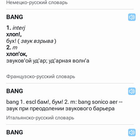
Немецко-русский словарь
BANG
1.
interj
хлоп!,
бух! (
звук взрыва
2.
m
хлоп'ок,
звуков'ой уд'ар; уд'арная волн'а
Французско-русский словарь
BANG
bang 1. escl бам!, бум! 2. m: bang sonico aer --
звук при преодолении звукового барьера
Итальянско-русский словарь
BANG