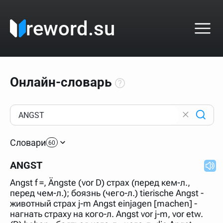
reword.su
Онлайн-словарь
Как пользоваться онлайн-словарём?
Прежде всего, начните вводить слово, значение
Словари
которого интересует. Система автоматически подберёт
60
варианты по начальным буквам и покажет их во
всплывающем меню. Если кликнуть по одному из
ANGST
вариантов, откроется страница со словарными
статьями.
Angst f =, Ängste (vor D) страх (перед кем-л.,
Если точное написание слова неизвестно (как в
перед чем-л.); боязнь (чего-л.) tierische Angst -
кроссворде), неизвестную букву можно заменить
животный страх j-m Angst einjagen [machen] -
подстановочным знаком звёздочкой (*), а несколько
неизвестных букв — процентом (%). В этом случае меню
нагнать страху на кого-л. Angst vor j-m, vor etw.
с вариантами работать не будет, а после ввода запроса