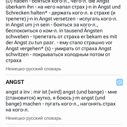
(D) haben - бояться кого-л., чего-л. die Angst
нужно будет нажать на кнопку "Найти".
überkam ihn - на него напал страх j-n in Angst und
Для более сложных случаев существует возможность
Schrecken halten* - держать кого-л. в страхе (и
указывать несколько слов в запросе. Например, если
трепете) j-n in Angst versetzen - испугать кого-л.
написать в строке запроса "Пушкин поэт" и нажать
in Angst um j-n sein - бояться за кого-л.,
"Найти", выведутся все словарные статьи о поэте
Пушкине, но не о городе.
беспокоиться о ком-л. in tausend Ängsten
schweben - трепетать от страха er bekam es mit
В сложных запросах тоже могут присутствовать
неизвестные буквы. Например, в кроссворде есть
der Angst zu tun разг. - ему стало страшно vor
слово "***м***ов", в задании "русский поэт 19 века".
Angst vergehen* (s) - умирать от страха Angst
Пишем в Reword первым словом "***м***ов", далее
schwitzen - покрываться холодным потом от
через пробел "поэт". Получается "***м***ов поэт" (без
кавычек). Нажимаем "Найти" и получаем статью
страха
"Лермонтов" и не только.
Немецко-русский словарь
Порядок словарей можно изменять, перетаскивая
словарь вверх или вниз за прямоугольник слева от
названия словаря. Также можно выключать ненужные
ANGST
словари.
angst a inv : mir ist [wird] angst (und bange) - мне
(становится) жутко, я боюсь j-m angst (und
bange) machen - пугать кого-л., нагонять страх
на кого-л.
Немецко-русский словарь