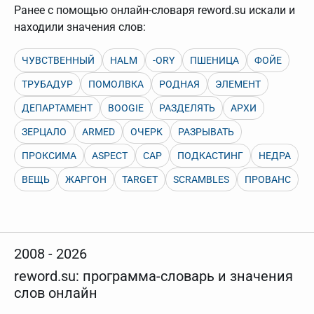
нужно будет нажать на кнопку "Найти".
Ранее с помощью онлайн-словаря reword.su искали и
Для более сложных случаев существует возможность
находили значения слов:
указывать несколько слов в запросе. Например, если
написать в строке запроса "Пушкин поэт" и нажать
"Найти", выведутся все словарные статьи о поэте
ЧУВСТВЕННЫЙ
HALM
-ORY
ПШЕНИЦА
ФОЙЕ
Пушкине, но не о городе.
ТРУБАДУР
ПОМОЛВКА
РОДНАЯ
ЭЛЕМЕНТ
В сложных запросах тоже могут присутствовать
неизвестные буквы. Например, в кроссворде есть
ДЕПАРТАМЕНТ
BOOGIE
РАЗДЕЛЯТЬ
АРХИ
слово "***м***ов", в задании "русский поэт 19 века".
Пишем в Reword первым словом "***м***ов", далее
ЗЕРЦАЛО
ARMED
ОЧЕРК
РАЗРЫВАТЬ
через пробел "поэт". Получается "***м***ов поэт" (без
кавычек). Нажимаем "Найти" и получаем статью
ПРОКСИМА
ASPECT
CAP
ПОДКАСТИНГ
НЕДРА
"Лермонтов" и не только.
Порядок словарей можно изменять, перетаскивая
ВЕЩЬ
ЖАРГОН
TARGET
SCRAMBLES
ПРОВАНС
словарь вверх или вниз за прямоугольник слева от
названия словаря. Также можно выключать ненужные
словари.
2008 - 2026
reword.su: программа-словарь и значения
слов онлайн