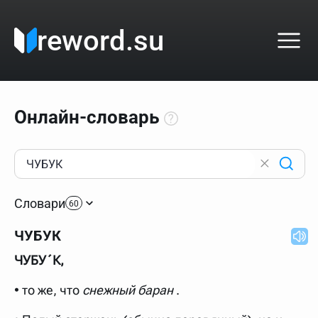
reword.su
Онлайн-словарь
Как пользоваться онлайн-словарём?
Прежде всего, начните вводить слово, значение
Словари
которого интересует. Система автоматически подберёт
60
варианты по начальным буквам и покажет их во
всплывающем меню. Если кликнуть по одному из
ЧУБУК
вариантов, откроется страница со словарными
статьями.
ЧУБУ´К,
Если точное написание слова неизвестно (как в
кроссворде), неизвестную букву можно заменить
• то же, что
снежный баран
.
подстановочным знаком звёздочкой (*), а несколько
неизвестных букв — процентом (%). В этом случае меню
с вариантами работать не будет, а после ввода запроса