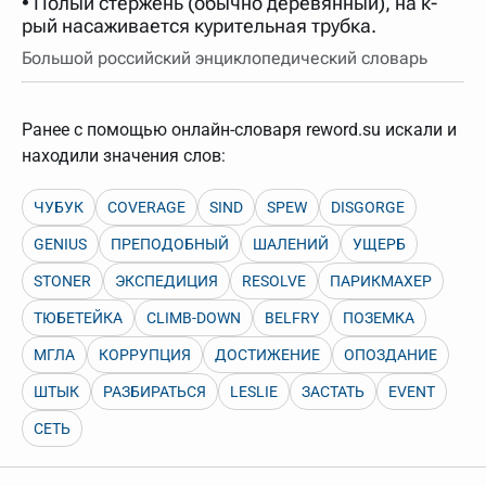
• Полый стержень (обычно деревянный), на к-
нужно будет нажать на кнопку "Найти".
рый насаживается курительная трубка.
Для более сложных случаев существует возможность
Большой российский энциклопедический словарь
указывать несколько слов в запросе. Например, если
написать в строке запроса "Пушкин поэт" и нажать
"Найти", выведутся все словарные статьи о поэте
Пушкине, но не о городе.
Ранее с помощью онлайн-словаря reword.su искали и
В сложных запросах тоже могут присутствовать
находили значения слов:
неизвестные буквы. Например, в кроссворде есть
слово "***м***ов", в задании "русский поэт 19 века".
Пишем в Reword первым словом "***м***ов", далее
ЧУБУК
COVERAGE
SIND
SPEW
DISGORGE
через пробел "поэт". Получается "***м***ов поэт" (без
кавычек). Нажимаем "Найти" и получаем статью
"Лермонтов" и не только.
GENIUS
ПРЕПОДОБНЫЙ
ШАЛЕНИЙ
УЩЕРБ
Порядок словарей можно изменять, перетаскивая
STONER
ЭКСПЕДИЦИЯ
RESOLVE
ПАРИКМАХЕР
словарь вверх или вниз за прямоугольник слева от
названия словаря. Также можно выключать ненужные
ТЮБЕТЕЙКА
CLIMB-DOWN
BELFRY
ПОЗЕМКА
словари.
МГЛА
КОРРУПЦИЯ
ДОСТИЖЕНИЕ
ОПОЗДАНИЕ
ШТЫК
РАЗБИРАТЬСЯ
LESLIE
ЗАСТАТЬ
EVENT
СЕТЬ