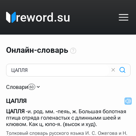
reword.su
Онлайн-словарь
Как пользоваться онлайн-словарём?
Прежде всего, начните вводить слово, значение
Словари
которого интересует. Система автоматически подберёт
60
варианты по начальным буквам и покажет их во
всплывающем меню. Если кликнуть по одному из
ЦАПЛЯ
вариантов, откроется страница со словарными
статьями.
ЦАПЛЯ
-и. род. мм. -пеяь, ж. Большая болотная
Если точное написание слова неизвестно (как в
птица отряда голенастых с длинными шеей и
кроссворде), неизвестную букву можно заменить
клювом. Как ц, юпо-я. (высок и худ).
подстановочным знаком звёздочкой (*), а несколько
неизвестных букв — процентом (%). В этом случае меню
Толковый словарь русского языка И. С. Ожегова и Н.
с вариантами работать не будет, а после ввода запроса