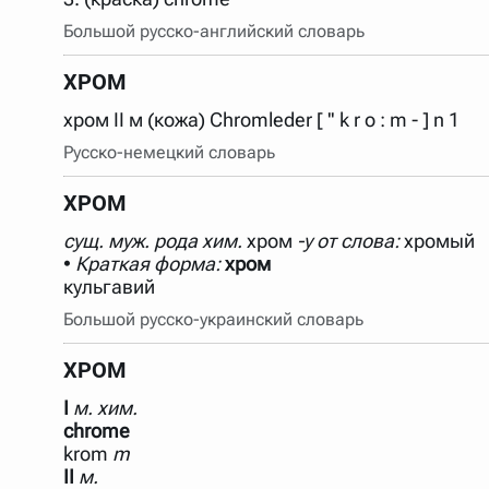
Большой русско-английский словарь
ХРОМ
хром II м (кожа) Chromleder [ '' k r o : m - ] n 1
Русско-немецкий словарь
ХРОМ
сущ.
муж. рода
хим.
хром
-у
от слова:
хромый
•
Краткая форма:
хром
кульгавий
Большой русско-украинский словарь
ХРОМ
I
м.
хим.
chrome
krom
m
II
м.