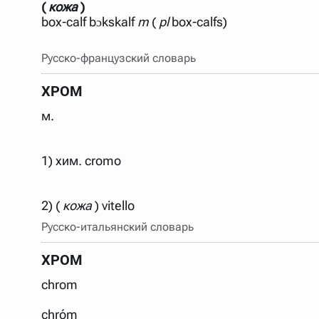
(
кожа
)
box-calf bɔkskalf
m
(
pl
box-calfs)
Русско-французский словарь
ХРОМ
м.
1) хим. cromo
2) (
кожа
Русско-итальянский словарь
ХРОМ
chrom
chróm