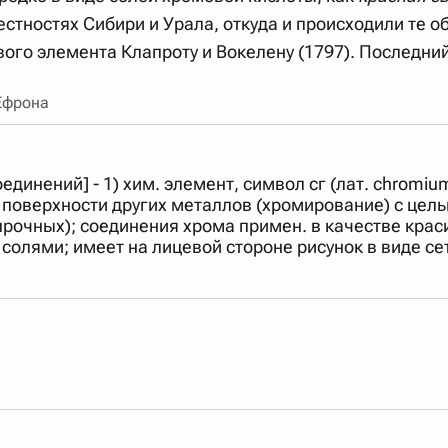
стностях Сибири и Урала, откуда и происходили те 
го элемента Клапроту и Вокелену (1797). Последний
Ефрона
соединений] - 1) хим. элемент, символ сг (лат. chromi
 поверхности других металлов (хромирование) с цель
очных); соединения хрома примен. в качестве красит
олями; имеет на лицевой стороне рисунок в виде сет