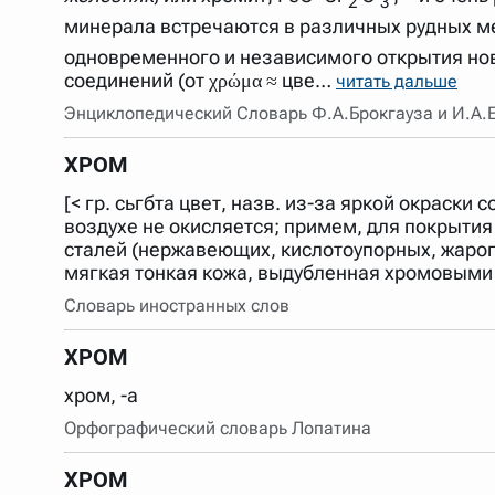
2
3
минерала встречаются в различных рудных ме
одновременного и независимого открытия ново
соединений (от χρώμα ≈ цве…
читать дальше
Энциклопедический Словарь Ф.А.Брокгауза и И.А.
ХРОМ
[< гр. сьгбта цвет, назв. из-за яркой окраски 
воздухе не окисляется; примем, для покрытия
сталей (нержавеющих, кислотоупорных, жаропр
мягкая тонкая кожа, выдубленная хромовыми с
Словарь иностранных слов
ХРОМ
хром, -а
Орфографический словарь Лопатина
ХРОМ