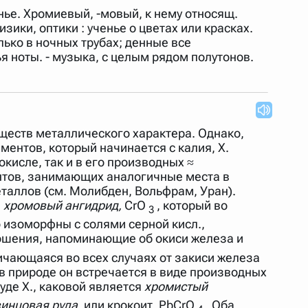
нье. Хромиевый, -мовый, к нему относящ.
ики, оптики : ученье о цветах или красках.
ько в ночных трубах; денные все
 ноты. - музыка, с целым рядом полутонов.
веществ металлического характера. Однако,
ентов, который начинается с калия, X.
окисле, так и в его производных ≈
нтов, занимающих аналогичные места в
еталлов (см. Молибден, Вольфрам, Уран).
и
хромовый ангидрид,
CrО
, который во
3
о изоморфны с солями серной кисл.,
ношения, напоминающие об окиси железа и
тличающаяся во всех случаях от закиси железа
 в природе он встречается в виде производных
руде X., каковой является
хромистый
винцовая руда,
или крокоит, PbCrO
. Оба