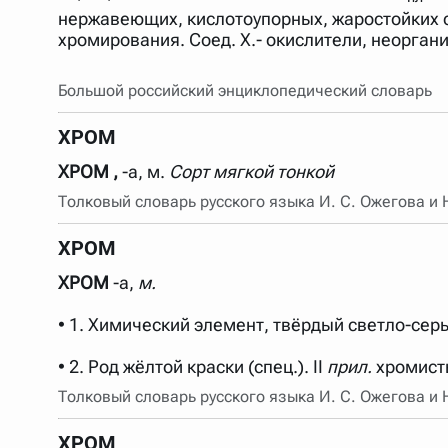
нержавеющих, кислотоупорных, жаростойких с
Порядок словарей можно изменять, перетаскивая слов
хромирования. Соед. X.- окислители, неоргани
Большой российский энциклопедический словарь
ХРОМ
ХРОМ ,
-а, м.
Сорт мягкой тонкой
Толковый словарь русского языка И. С. Ожегова и
ХРОМ
ХРОМ
-а,
м.
• 1. Химический элемент, твёрдый светло-сер
• 2. Род жёлтой краски (спец.). II
прил.
хромисты
Толковый словарь русского языка И. С. Ожегова и
ХРОМ