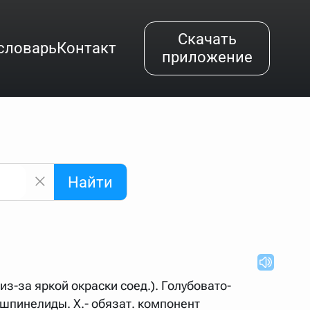
Скачать
словарь
Контакт
приложение
Найти
альным буквам и покажет их во всплывающем меню.
вёздочкой (*), а несколько неизвестных букв —
"Найти".
ке запроса "Пушкин поэт" и нажать "Найти", выведутся
(из-за яркой окраски соед.). Голубовато-
нии "русский поэт 19 века". Пишем в Reword первым
мшпинелиды. X.- обязат. компонент
атью "Лермонтов" и не только.