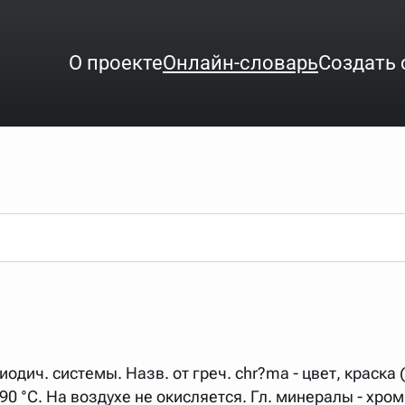
О проекте
Онлайн-словарь
Создать 
ого интересует. Система автоматически подберёт варианты по нач
аница со словарными статьями.
орде), неизвестную букву можно заменить подстановочным знаком з
ть не будет, а после ввода запроса нужно будет нажать на кнопку 
зывать несколько слов в запросе. Например, если написать в стро
иодич. системы. Назв. от греч. сhr?ma - цвет, краска 
ные буквы. Например, в кроссворде есть слово "***м***ов", в зада
90 °C. На воздухе не окисляется. Гл. минералы - хро
тся "***м***ов поэт" (без кавычек). Нажимаем "Найти" и получаем ст