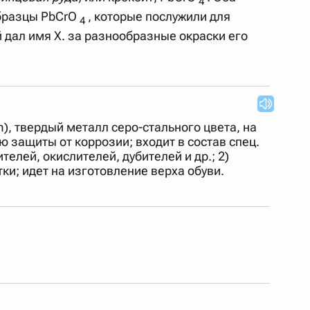
4
образцы PbCrO
, которые послужили для
4
 дал имя X. за разнообразные окраски его
um), твердый металл серо-стального цвета, на
ю защиты от коррозии; входит в состав спец.
елей, окислителей, дубителей и др.; 2)
ки; идет на изготовление верха обуви.