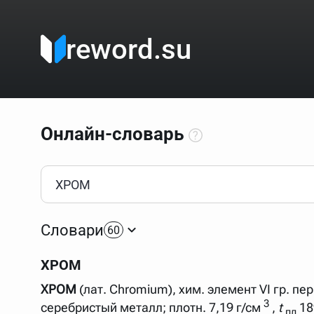
reword.su
Онлайн-словарь
Как пользоваться онлайн-словарём?
Прежде всего, начните вводить слово, значение котор
Если кликнуть по одному из вариантов, откроется стр
Словари
60
Если точное написание слова неизвестно (как в кроссв
процентом (%). В этом случае меню с вариантами работа
ХРОМ
Для более сложных случаев существует возможность ука
все словарные статьи о поэте Пушкине, но не о городе.
ХРОМ
(лат. Сhromium), хим. элемент VI гр. пер
В сложных запросах тоже могут присутствовать неизвест
3
серебристый металл; плотн. 7,19 г/см
,
t
18
словом "***м***ов", далее через пробел "поэт". Получае
пл