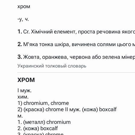
хром
-у,
ч.
1.
Cr. Хімічний елемент, проста речовина яког
2.
М'яка тонка шкіра, вичинена солями цього 
3.
Жовта, оранжева, червона або зелена мінера
Украинский толковый словарь
ХРОМ
I муж.
хим.
1) chromium, chrome
2) (краска) chrome II муж. (кожа) boxcalf
м.
1. (металл) chromium
2. (кожа) boxcalf
3. (краска) chrome