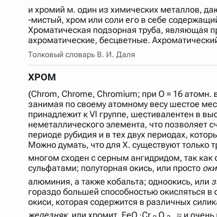
и хромий м. один из химических металлов, да
-мистый, хром или соли его в себе содержащий
Хроматическая подзорная труба, являющая пр
ахроматические, бесцветные. Ахроматический 
Толковый словарь В. И. Даля
ХРОМ
(Chrom, Chrome, Chromium; при О = 16 атомн. 
занимая по своему атомному весу шестое мес
принадлежит к VI группе, шестивалентен в выс
неметаллического элемента, что позволяет 
периоде рубидия и в тех двух периодах, кото
Можно думать, что для X. существуют только 
многом сходен с серным ангидридом, так как 
сульфатами; полуторная окись, или просто
оки
алюминия, а также кобальта; одноокись, или
з
гораздо большей способностью окисляться в ок
окиси, которая содержится в различных силик
железняк,
или хромит, FeO ∙Cr
O
, ≈ и очен