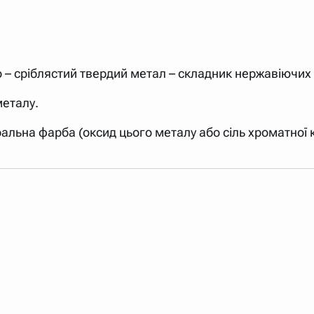
о – сріблястий твердий метал – складник нержавіючих
металу.
льна фарба (оксид цього металу або сіль хроматної 