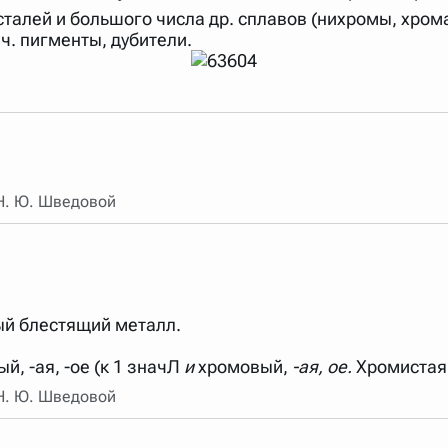
талей и большого числа др. сплавов (нихромы, хрома
арь вверх или вниз за прямоугольник слева от названия словаря.
ч. пигменты, дубители.
 Н. Ю. Шведовой
ый блестящий металл.
й, -ая, -ое (к 1 значЛ
и
хромовый,
-ая, ое.
Хромистая 
 Н. Ю. Шведовой