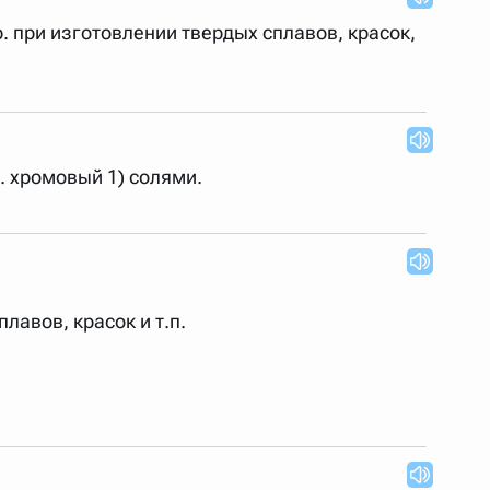
р. при изготовлении твердых сплавов, красок,
м. хромовый 1) солями.
авов, красок и т.п.