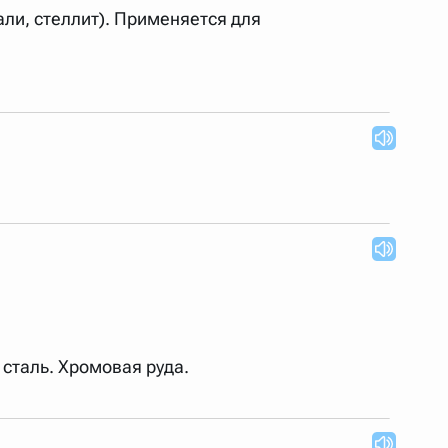
ли, стеллит). Применяется для
 Также можно выключать ненужные словари.
сталь. Хромовая руда.