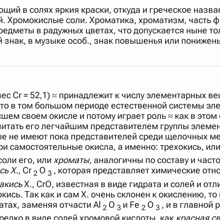
ющий в солях яркия краски, откуда и греческое назва
. Хромокислые соли. Хроматика, хроматизм, часть физ
едметы в радужных цветах, что допускается ныне тол
знак, в музыке особ., знак повышенья или пониженья
вес Cr = 52,1) ≈ принадлежит к числу элементарных 
то в том большом периоде естественной системы элем
шем своем окисле и потому играет роль ≈ как в этом 
считать его легчайшим представителем группы элеме
рые не имеют пока представителей среди щелочных м
три самостоятельные окисла, а именно: трехокись, ил
соли его, или
хроматы,
аналогичны по составу и част
сь X.,
Cr
О
, которая представляет химические от
2
3
акись
X., CrО, известная в виде гидрата и солей и о
ись. Так как и сам X. очень склонен к окислению, то
атах, заменяя отчасти Al
O
и Fe
О
, и в главной 
2
3
2
3
ь редко в виде солей хромовой кислоты, как
красная с