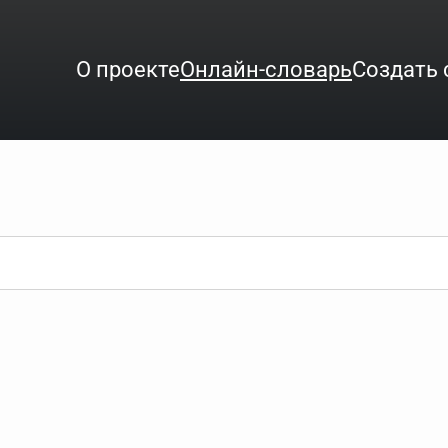
О проекте
Онлайн-словарь
Создать 
ого интересует. Система автоматически подберёт варианты по нач
аница со словарными статьями.
орде), неизвестную букву можно заменить подстановочным знаком з
ть не будет, а после ввода запроса нужно будет нажать на кнопку 
зывать несколько слов в запросе. Например, если написать в стро
ные буквы. Например, в кроссворде есть слово "***м***ов", в зада
тся "***м***ов поэт" (без кавычек). Нажимаем "Найти" и получаем ст