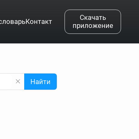
Скачать
словарь
Контакт
приложение
Найти
альным буквам и покажет их во всплывающем меню.
вёздочкой (*), а несколько неизвестных букв —
"Найти".
ке запроса "Пушкин поэт" и нажать "Найти", выведутся
нии "русский поэт 19 века". Пишем в Reword первым
атью "Лермонтов" и не только.