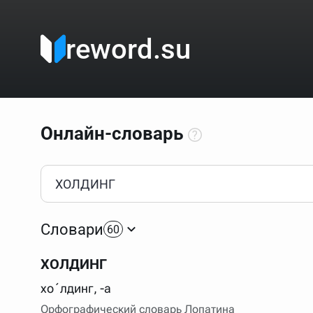
reword.su
Онлайн-словарь
Как пользоваться онлайн-словарём?
Прежде всего, начните вводить слово, значение котор
Если кликнуть по одному из вариантов, откроется стр
Словари
60
Если точное написание слова неизвестно (как в кроссв
процентом (%). В этом случае меню с вариантами работа
ХОЛДИНГ
Для более сложных случаев существует возможность ука
все словарные статьи о поэте Пушкине, но не о городе.
хо´лдинг, -а
В сложных запросах тоже могут присутствовать неизвест
Орфографический словарь Лопатина
словом "***м***ов", далее через пробел "поэт". Получае