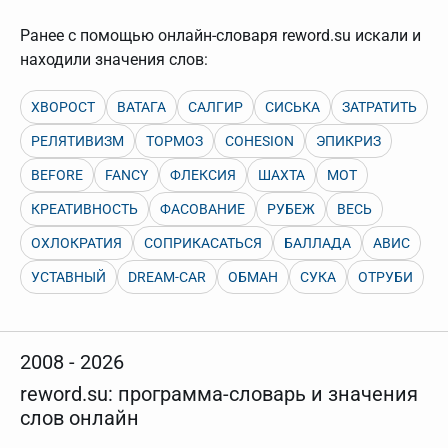
нужно будет нажать на кнопку "Найти".
Ранее с помощью онлайн-словаря reword.su искали и
Для более сложных случаев существует возможность
указывать несколько слов в запросе. Например, если
находили значения слов:
написать в строке запроса "Пушкин поэт" и нажать
"Найти", выведутся все словарные статьи о поэте
Пушкине, но не о городе.
ХВОРОСТ
ВАТАГА
САЛГИР
СИСЬКА
ЗАТРАТИТЬ
В сложных запросах тоже могут присутствовать
РЕЛЯТИВИЗМ
ТОРМОЗ
COHESION
ЭПИКРИЗ
неизвестные буквы. Например, в кроссворде есть
слово "***м***ов", в задании "русский поэт 19 века".
BEFORE
FANCY
ФЛЕКСИЯ
ШАХТА
МОТ
Пишем в Reword первым словом "***м***ов", далее
через пробел "поэт". Получается "***м***ов поэт" (без
кавычек). Нажимаем "Найти" и получаем статью
КРЕАТИВНОСТЬ
ФАСОВАНИЕ
РУБЕЖ
ВЕСЬ
"Лермонтов" и не только.
ОХЛОКРАТИЯ
СОПРИКАСАТЬСЯ
БАЛЛАДА
АВИС
Порядок словарей можно изменять, перетаскивая
словарь вверх или вниз за прямоугольник слева от
УСТАВНЫЙ
DREAM-CAR
ОБМАН
СУКА
ОТРУБИ
названия словаря. Также можно выключать ненужные
словари.
2008 - 2026
reword.su: программа-словарь и значения
слов онлайн