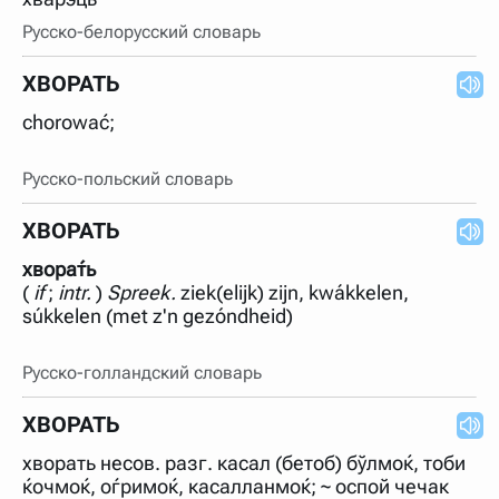
Русско-белорусский словарь
ХВОРАТЬ
chorować;
Русско-польский словарь
ХВОРАТЬ
хвора́ть
(
if
;
intr.
)
Spreek.
ziek(elijk) zijn, kwákkelen,
súkkelen (met z'n gezóndheid)
Русско-голландский словарь
ХВОРАТЬ
хворать несов. разг. касал (бетоб) бўлмоќ, тоби
ќочмоќ, оѓримоќ, касалланмоќ; ~ оспой чечак