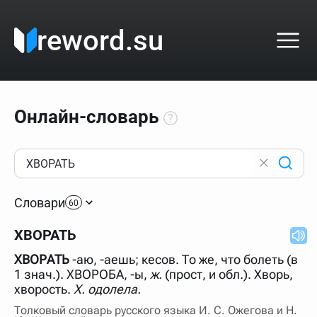
reword.su
Онлайн-словарь
Как пользоваться онлайн-словарём?
Прежде всего, начните вводить слово, значение
Словари
которого интересует. Система автоматически подберёт
60
варианты по начальным буквам и покажет их во
всплывающем меню. Если кликнуть по одному из
ХВОРАТЬ
вариантов, откроется страница со словарными
статьями.
ХВОРАТЬ
-аю, -аешь; кесов. То же, что болеть (в
Если точное написание слова неизвестно (как в
1 знач.). ХВОРОБА, -ы,
ж.
(прост, и обл.). Хворь,
кроссворде), неизвестную букву можно заменить
хворость.
X. одолела.
подстановочным знаком звёздочкой (*), а несколько
неизвестных букв — процентом (%). В этом случае меню
Толковый словарь русского языка И. С. Ожегова и Н.
с вариантами работать не будет, а после ввода запроса