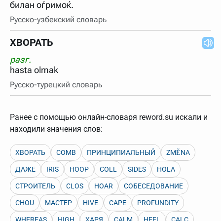
билан оѓримоќ.
Русско-узбекский словарь
ХВОРАТЬ
разг.
hasta olmak
Русско-турецкий словарь
Ранее с помощью онлайн-словаря reword.su искали и
находили значения слов:
ХВОРАТЬ
COMB
ПРИНЦИПИАЛЬНЫЙ
ZMĚNA
ДАЖЕ
IRIS
HOOP
COLL
SIDES
HOLA
СТРОИТЕЛЬ
CLOS
HOAR
СОБЕСЕДОВАНИЕ
CHOU
МАСТЕР
HIVE
CAPE
PROFUNDITY
WHEREAS
HIGH
ХАРЯ
CALM
HEEL
CALC