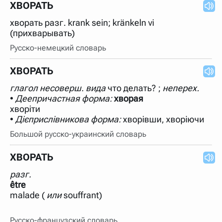
ХВОРАТЬ
хворать разг. krank sein; kränkeln vi
(прихварывать)
Русско-немецкий словарь
ХВОРАТЬ
глагол
несоверш. вида
что делать? ;
неперех.
•
Деепричастная форма:
хворая
хворіти
•
Дієприслівникова форма:
Большой русско-украинский словарь
ХВОРАТЬ
разг.
être
malade
(
или
souffrant)
Русско-французский словарь