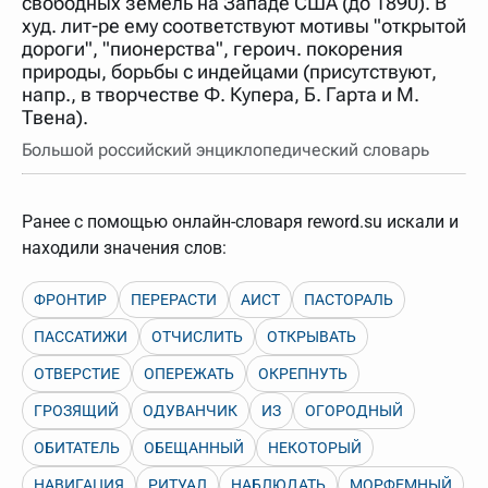
свободных земель на Западе США (до 1890). В
нужно будет нажать на кнопку "Найти".
худ. лит-ре ему соответствуют мотивы "открытой
Для более сложных случаев существует возможность
дороги", "пионерства", героич. покорения
указывать несколько слов в запросе. Например, если
природы, борьбы с индейцами (присутствуют,
написать в строке запроса "Пушкин поэт" и нажать
напр., в творчестве Ф. Купера, Б. Гарта и М.
"Найти", выведутся все словарные статьи о поэте
Пушкине, но не о городе.
Твена).
В сложных запросах тоже могут присутствовать
Большой российский энциклопедический словарь
неизвестные буквы. Например, в кроссворде есть
слово "***м***ов", в задании "русский поэт 19 века".
Пишем в Reword первым словом "***м***ов", далее
через пробел "поэт". Получается "***м***ов поэт" (без
Ранее с помощью онлайн-словаря reword.su искали и
кавычек). Нажимаем "Найти" и получаем статью
"Лермонтов" и не только.
находили значения слов:
Порядок словарей можно изменять, перетаскивая
словарь вверх или вниз за прямоугольник слева от
ФРОНТИР
ПЕРЕРАСТИ
АИСТ
ПАСТОРАЛЬ
названия словаря. Также можно выключать ненужные
словари.
ПАССАТИЖИ
ОТЧИСЛИТЬ
ОТКРЫВАТЬ
ОТВЕРСТИЕ
ОПЕРЕЖАТЬ
ОКРЕПНУТЬ
ГРОЗЯЩИЙ
ОДУВАНЧИК
ИЗ
ОГОРОДНЫЙ
ОБИТАТЕЛЬ
ОБЕЩАННЫЙ
НЕКОТОРЫЙ
НАВИГАЦИЯ
РИТУАЛ
НАБЛЮДАТЬ
МОРФЕМНЫЙ